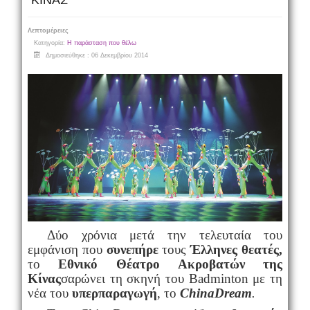
ΚΙΝΑΣ
Λεπτομέρειες
Κατηγορία:
Η παράσταση που θέλω
Δημοσιεύθηκε : 06 Δεκεμβρίου 2014
Δύο χρόνια μετά την τελευταία του
εμφάνιση που
συνεπήρε
τους
Έλληνες θεατές,
το
Εθνικό Θέατρο Ακροβατών της
Κίνας
σαρώνει τη σκηνή του
Badminton
με τη
νέα του
υπερπαραγωγή
, το
ChinaDream
.