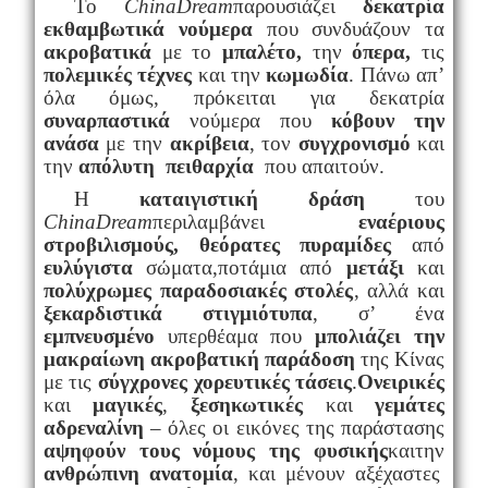
Το
China
Dream
παρουσιάζει
δεκατρία
εκθαμβωτικά νούμερα
που συνδυάζουν τα
ακροβατικά
με το
μπαλέτο,
την
όπερα,
τις
πολεμικές τέχνες
και την
κωμωδία
. Πάνω απ’
όλα όμως, πρόκειται για δεκατρία
συναρπαστικά
νούμερα που
κόβουν την
ανάσα
με την
ακρίβεια
, τον
συγχρονισμό
και
την
απόλυτη πειθαρχία
που απαιτούν.
Η
καταιγιστική δράση
του
ChinaDream
περιλαμβάνει
εναέριους
στροβιλισμούς, θεόρατες πυραμίδες
από
ευλύγιστα
σώματα,ποτάμια από
μετάξι
και
πολύχρωμες παραδοσιακές στολές
, αλλά και
ξεκαρδιστικά στιγμιότυπα
, σ’ ένα
εμπνευσμένο
υπερθέαμα που
μπολιάζει την
μακραίωνη ακροβατική παράδοση
της Κίνας
με τις
σύγχρονες χορευτικές τάσεις
.
Ονειρικές
και
μαγικές
,
ξεσηκωτικές
και
γεμάτες
αδρεναλίνη
– όλες οι εικόνες της παράστασης
αψηφούν τους νόμους της φυσικής
καιτην
ανθρώπινη ανατομία
, και μένουν αξέχαστες