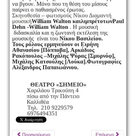
να βγουν. Μόνο που τη θέση του μίσους
παίρνει ο παθιασμένος έρωτας.
Σκηνοθεσία – φωτισμούς Νίκου Διαμαντή
μουσική
William Walton
και
λιμπρέτο
των
Paul
Dehn -William Walton
.
Η μουσική
διδασκαλία και η ζωντανή εκτέλεση της
μουσικής είναι του
Νίκου Βασιλείου.
Τους ρόλους ερμηνεύουν οι Ειρήνη
Αθανασίου [Πόπποβα], Αρκάδιος
Ρακόπουλος –Μιχάλης Ψύρας [Σμυρνόφ],
Μιχάλης Κατσούλης [Λούκα].Φωτογραφίες
Αλέξανδρος Παπαιωάννου.
ΘΕΑΤΡΟ «ΣΗΜΕΙΟ»
Χαριλάου Τρικούπη 4
πίσω από την Πάντειο
Καλλιθέα
Τηλ. 210 9229579
6976494351
Προηγούμενο
Επόμενο