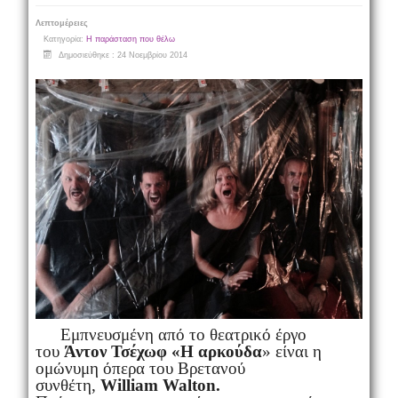
Λεπτομέρειες
Κατηγορία:
Η παράσταση που θέλω
Δημοσιεύθηκε : 24 Νοεμβρίου 2014
Εμπνευσμένη από το θεατρικό έργο
του
Άντον Τσέχωφ «Η αρκούδα
» είναι η
ομώνυμη όπερα του Βρετανού
συνθέτη,
William Walton.