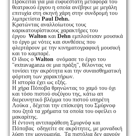
Πρόκειται για μια ευφυέστατη μεταφορά του
θεατρικού έργου η οποία ανέβηκε με μεγάλη
επιτυχία στη σκηνή χάρη στην συνδρομή του
λιμπρετίστα
Paul
Dehn.
K
ρατώντας αναλλοίωτους τους
καρικατουρίστικους χαρακτήρες του
έργου
Walton
και
Dehn
εμπλούτισαν μουσικά
το έργο με νότες και συνθέσεις που
φλερτάρουν με την κινηματογραφική μουσική
και το καμπαρέ.
Ο ίδιος ο
Walton
ονόμασε το έργο του
"extravaganza σε μια πράξη", θέλοντας να
τονίσει την ακρότητα και την συναισθηματική
φόρτιση των χαρακτήρων.
Η ιστορία έχει ως εξής.
Η χήρα Πόποβα θρηνώντας το χαμό του όχι
και τόσο πιστού συζύγου της, κάτω απ
διερευνητικό βλέμμα του πιστού υπηρέτη
Λούκα , δέχεται την επίσκεψη του Σμύρνοφ
που ζητά τα χρήματα τα οποία του οφείλει ο
μακαρίτης.
Η έντονη αντιπαράθεση Σμυρνόφ και
Πόποβας οδηγείτε σε ακρότητες, με μοναδική
λύση την μονομαχία. Τα πιστόλια δεν αργούν