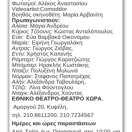
Φωτισμοί: Αλέκος Αναστασίου
Videoartist
:
Comoddor
Βοηθός σκηνοθέτη: Μαρία Αρβανίτη
Πρωταγωνιστούν:
Αλίσια
: Μάγια Ανδρέου
K
ύριος Τζόουνς:
Κώστας Ανταλόπουλος
Εύα:
Εύα Βαμβακά Οικονόμου
Μαρία:
Ειρήνη Γεωργαλάκη
Αντρας:
Γιώργος Ζιόβας,
Εντυ:
Χρήστος Καπενής
Ρόμπερτ:
Γιώργος Καρατζιώτης
Μπόμπερ
: Ηρακλής Κωστάκης
Νταίζυ:
Πολυξένη Μυλωνά
Νόρμαν
: Στέφανος Παπατρέχας
Αλήν
: Αλεξάνδρα Ταβουλάρη,
Τζίτζι:
Λίνα Φούντογλου
Νταγκ:
Αλέξανδρος Χούντας
ΕΘΝΙΚΟ ΘΕΑΤΡΟ-ΘΕΑΤΡΟ ΧΩΡΑ
,
Αμοργού 20, Κυψέλη,
τηλ. 210.8611200, 210.7234567
Ημέρες και ώρες παραστάσεων
Από Τρίτη έως Παρασκευή στις 10:00 για