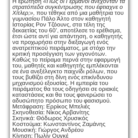
Η ερώτηση
«Πώς οι Γερμανοί ανέχονταν τα
στρατόπεδα συγκέντρωσης που έφτιαχνε ο
Χίτλερ;»,
που τέθηκε από μια μαθήτρια του
γυμνασίου Πάλο Άλτο στον καθηγητή
Ιστορίας Ρον Τζόουνς, στα τέλη της
δεκαετίας του 60’, αποτέλεσε το ερέθισμα,
έτσι ώστε αντί για απάντηση, ο καθηγητής
να προχωρήσει στην διεξαγωγή ενός
ανατρεπτικού πειράματος, με στόχο την
κριτική προσέγγιση των γεγονότων.
Καθώς το πείραμα περνά στην εφαρμογή
του, μαθητές και καθηγητής εμπλέκονται
σε ένα ανεξέλεγκτο παιχνίδι ρόλων, που
τους βυθίζει στη δίνη ενός επικίνδυνου
μηχανισμού εξουσίας. Η εμπειρία του
πειράματος θα τους οδηγήσει σε οριακές
καταστάσεις και θα τους φανερώσει το
αδυσώπητο πρόσωπο του φασισμού.
Μετάφραση: Ερρίκος Μπελιές
Σκηνοθεσία: Νίκος Αρβανίτης
Σκηνικά: Θόδωρος Χρυσικός
Κοστούμια: Κωνσταντίνος Ζαμάνης
Μουσική: Γιώργος Ανδρέου
Κίνηση: Πωλίν Ουγκέ