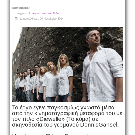
Λεπτομέρειες
Κατηγορία:
Η παράσταση που θέλω
Δημοσιεύθηκε : 06 Νοεμβρίου 2014
Το έργο έγινε παγκοσμίως γνωστό μέσα
από την κινηματογραφική μεταφορά του με
τον τίτλο «
Die
welle
» (Το κύμα) σε
σκηνοθεσία του γερμανού
Dennis
Gansel
.