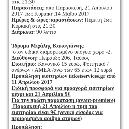
στις 21:30
Παραστάσεις
: από Παρασκευή, 21 Απριλίου
2017 έως Κυριακή,14 Μαΐου 2017
Ημέρες & ώρες παραστάσεων:
Πέμπτη έως
Κυριακή στις 21:30
Διάρκεια:
90 λεπτά
Ίδρυμα Μιχάλης Κακογιάννης
στον ειδικά διαμορφωμένο υπόγειο χώρο -2.
Διεύθυνση:
Πειραιώς 206, Ταύρος
Εισιτήριο:
Κανονικό 15 ευρώ, Φοιτητικό /
ανέργων / ΑΜΕΑ /άνω των 65 ετών 12 ευρώ
Προπώληση
εισιτηρίων
ticketservices
.
gr
από
11 Απριλίου 2017
Ειδική προσφορά για προαγορά εισιτηρίων
μέχρι και 21 Απριλίου 9€
Για την πρώτη παράσταση (avant-premiere)
Παρασκευή 21 Απριλίου η τιμή του
εισιτηρίου είναι 9€ (γενική είσοδος για
περιορισμένο αριθμό ατόμων)
Προπώληση: