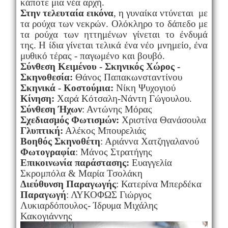
κάποτε μια νέα αρχή.
Στην
τελευταία εικόνα
, η γυναίκα ντύνεται με
τα ρούχα των νεκρών. Ολόκληρο το δάπεδο με
τα ρούχα των ηττημένων γίνεται το ένδυμά
της. Η ίδια γίνεται τελικά ένα νέο μνημείο, ένα
μυθικό τέρας - παγωμένο και βουβό.
Σύνθεση Κειµένου - Σκηνικός Χώρος -
Σκηνοθεσία:
Θάνος Παπακωνσταντίνου
Σκηνικά - Κοστούµια:
Νίκη Ψυχογιού
Κίνηση:
Χαρά Κότσαλη-Νάντη Γώγουλου.
Σύνθεση Ήχων
: Αντώνης Μόρας
Σχεδιασµός Φωτισµών:
Χριστίνα Θανάσουλα
Γλυπτική:
Αλέκος Μπουρελιάς
Βοηθός Σκηνοθέτη
: Αριάννα Χατζηγαλανού
Φωτογραφία
: Μάνος Στρατήγης
Επικοινωνία παράστασης:
Ευαγγελία
Σκρομπόλα & Μαρία Τσολάκη
Διεύθυνση Παραγωγής
: Κατερίνα Μπερδέκα
Παραγωγή
: ΛΥΚΟΦΩΣ Γιώργος
Λυκιαρδόπουλος- Ίδρυμα Μιχάλης
Κακογιάννης