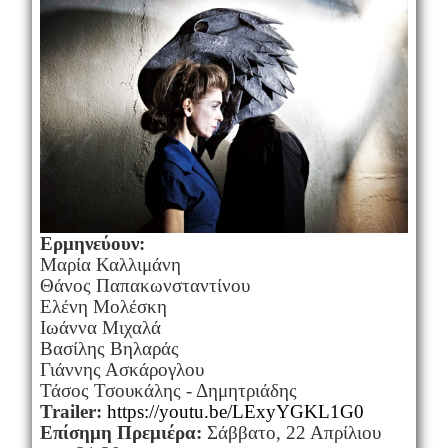
Ερμηνεύουν:
Μαρία Καλλιμάνη
Θάνος Παπακωνσταντίνου
Ελένη Μολέσκη
Ιωάννα Μιχαλά
Βασίλης Βηλαράς
Γιάννης Ασκάρογλου
Τάσος Τσουκάλης - Δημητριάδης
Trailer:
https://youtu.be/LExyYGKL1G0
E
πίσημη Πρεμιέρα:
Σάββατο, 22 Απρίλιου