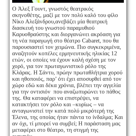
O Άλεξ Γουντ, γνωστός θεατρικός
σκηνοθέτης, μαζί με τον πολύ καλό του φίλο
Νίκο Αλεξάνδρου,ανεβάζει μία θεατρική
διασκευή του γνωστού παραμυθιού
Καρυοθραύστης και διοργανώνει ακρόαση για
τη νέα παραγωγή στο θέατρο
Cabaret
, που θα
παρουσιαστεί τον χειμώνα. Πιο συγκεκριμένα,
αναζητούν κοπέλες ερμηνευτικής ηλικίας 12
ετών, οι οποίες να έχουν καλή σχέση με τον
χορό, για τον πρωταγωνιστικό ρόλο της
Κλάρας. Η Σάντυ, πρώην πρωταθλήτρια χορού
και ηθοποιός, παρ’ ότι έχει αποσυρθεί από τον
χώρο εδώ και δέκα χρόνια, βλέπει την αγγελία
για την οντισιόν που αναζωπυρώνει το πάθος
της. Θα καταφέρει να επιστρέψει, να
κατακτήσει τον ρόλο και –κυρίως – να
ανταγωνιστεί την κατά πολύ μικρότερή της
Έλενα, της οποίας ήταν πάντα το ίνδαλμα; Και
αν όχι, τί μπορεί να συμβεί; Η παράσταση μας
μεταφέρει στο θέατρο, τη στιγμή της