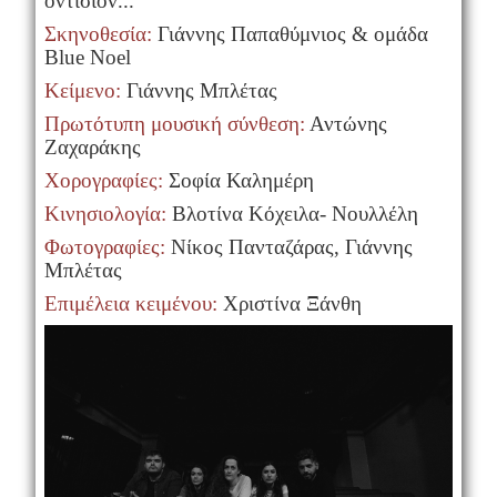
οντισιόν...
Σκηνοθεσία:
Γιάννης Παπαθύμνιος & ομάδα
Blue Noel
Κείμενο:
Γιάννης Μπλέτας
Πρωτότυπη μουσική σύνθεση:
Αντώνης
Ζαχαράκης
Χορογραφίες:
Σοφία Καλημέρη
Κινησιολογία:
Βλοτίνα Κόχειλα- Νουλλέλη
Φωτογραφίες:
Νίκος Πανταζάρας, Γιάννης
Μπλέτας
Επιμέλεια κειμένου:
Χριστίνα Ξάνθη