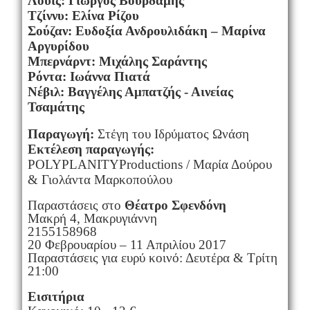
Λούις: Γιώργος Βουρδαμής
Τζίννυ: Ελίνα Ρίζου
Σούζαν: Ευδοξία Ανδρουλιδάκη – Μαρίνα
Αργυρίδου
Μπερνάρντ: Μιχάλης Σαράντης
Ρόντα: Ιωάννα Πιατά
Νέβιλ: Βαγγέλης Αμπατζής - Αινείας
Τσαμάτης
Παραγωγή:
Στέγη του Ιδρύματος Ωνάση
Εκτέλεση παραγωγής:
POLYPLANITY
Productions
/ Μαρία Δούρου
& Γιολάντα Μαρκοπούλου
Παραστάσεις στο
Θέατρο Σφενδόνη
Μακρή 4, Μακρυγιάννη
2155158968
20 Φεβρουαρίου – 11 Απριλίου 2017
Παραστάσεις για ευρύ κοινό: Δευτέρα & Τρίτη
21:00
Εισιτήρια