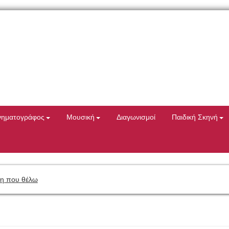
νηματογράφος
Μουσική
Διαγωνισμοί
Παιδική Σκηνή
η που θέλω