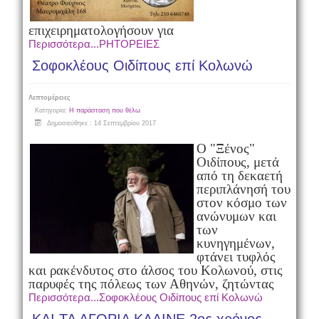
επιχειρηματολογήσουν για
Περισσότερα...ΡΗΤΟΡΕΙΕΣ
Σοφοκλέους Οιδίπους επί Κολωνώ
Λεπτομέρειες
Κατηγορία:
Η παράσταση που θέλω
Δημοσιεύθηκε : 14 Σεπτεμβρίου 2017
Ο "Ξένος"
Οιδίπους, μετά
από τη δεκαετή
περιπλάνησή του
στον κόσμο των
ανώνυμων και
των
κυνηγημένων,
φτάνει τυφλός
και ρακένδυτος στο άλσος του Κολωνού, στις
παρυφές της πόλεως των Αθηνών, ζητώντας
Περισσότερα...Σοφοκλέους Οιδίπους επί Κολωνώ