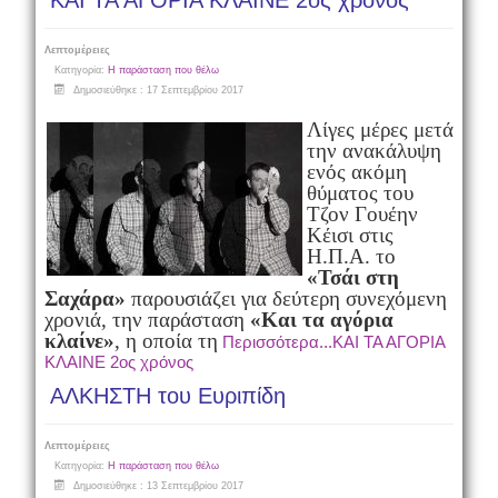
ΚΑΙ ΤΑ ΑΓΟΡΙΑ ΚΛΑΙΝΕ 2ος χρόνος
Λεπτομέρειες
Κατηγορία:
Η παράσταση που θέλω
Δημοσιεύθηκε : 17 Σεπτεμβρίου 2017
Λίγες μέρες μετά
την ανακάλυψη
ενός ακόμη
θύματος του
Τζον Γουέην
Κέισι στις
Η.Π.Α. το
«Τσάι στη
Σαχάρα»
παρουσιάζει για δεύτερη συνεχόμενη
χρονιά, την παράσταση
«Και τα αγόρια
κλαίνε»
, η οποία τη
Περισσότερα...ΚΑΙ ΤΑ ΑΓΟΡΙΑ
ΚΛΑΙΝΕ 2ος χρόνος
ΑΛΚΗΣΤΗ του Ευριπίδη
Λεπτομέρειες
Κατηγορία:
Η παράσταση που θέλω
Δημοσιεύθηκε : 13 Σεπτεμβρίου 2017