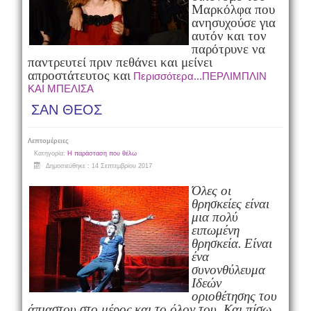
Μαρκόλφα που
ανησυχούσε για
αυτόν και τον
παρότρυνε να
παντρευτεί πριν πεθάνει και μείνει
απροστάτευτος και
Περισσότερα...ΠΕΡΛΙΜΠΛΙΝ
ΚΑΙ ΜΠΕΛΙΣΑ
ΣΑΝ ΘΕΟΣ
Λεπτομέρειες
Κατηγορία:
Η παράσταση που θέλω
Δημοσιεύθηκε : 14 Σεπτεμβρίου 2017
Όλες οι
θρησκείες είναι
μια πολύ
ειπωμένη
θρησκεία.
Είναι
ένα
συνονθύλευμα
Ιδεών
οριοθέτησης του
άπιαστου στο μέρος
και το όλον του. Και πίσω