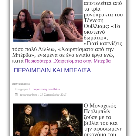
αποτελείται από
τα τρία
μονόπρακτα του
Τέννεση
Ουίλλιαμς: «Το
σκοτεινό
δωμάτιο»,
«Γιατί καπνίζεις
τόσο πολύ Λίλλυ», «Χαιρετίσματα από την
Μπέρθα», ενωμένα σε ένα ενιαίο έργο ενώ,
κατά
Περισσότερα...Χαιρετίσματα στην Μπέρθα
ΠΕΡΛΙΜΠΛΙΝ ΚΑΙ ΜΠΕΛΙΣΑ
Λεπτομέρειες
Κατηγορία:
Η παράσταση που θέλω
Δημοσιεύθηκε : 17 Σεπτεμβρίου 2017
Ο Μοναχικός
Περλιμπλίν
ζούσε με τα
βιβλία του και
την αφοσιωμένη
οικονόμο του