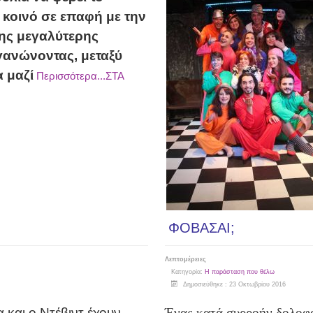
 κοινό σε επαφή με την
της μεγαλύτερης
γανώνοντας, μεταξύ
 μαζί
Περισσότερα...ΣΤΑ
ΦΟΒΑΣΑΙ;
Λεπτομέρειες
Κατηγορία:
Η παράσταση που θέλω
Δημοσιεύθηκε : 23 Οκτωβρίου 2016
 και ο Ντέβιντ έχουν
Ένας κατά συρροήν δολοφό