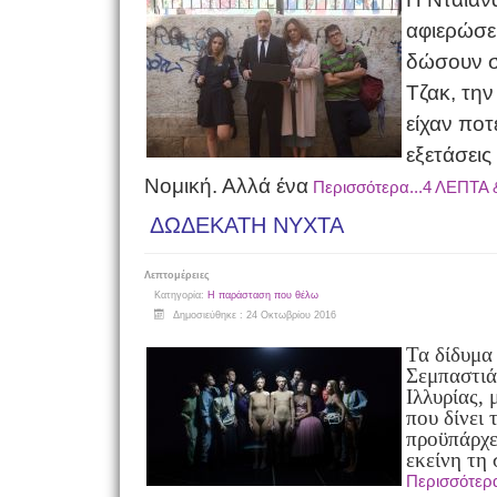
αφιερώσει
δώσουν σ
Τζακ, την
είχαν ποτ
εξετάσεις
Νομική. Αλλά ένα
Περισσότερα...4 ΛΕΠΤ
ΔΩΔΕΚΑΤΗ ΝΥΧΤΑ
Λεπτομέρειες
Κατηγορία:
Η παράσταση που θέλω
Δημοσιεύθηκε : 24 Οκτωβρίου 2016
Τα δίδυμα
Σεμπαστιά
Ιλλυρίας, 
που δίνει
προϋπάρχει
εκείνη τη 
Περισσότε