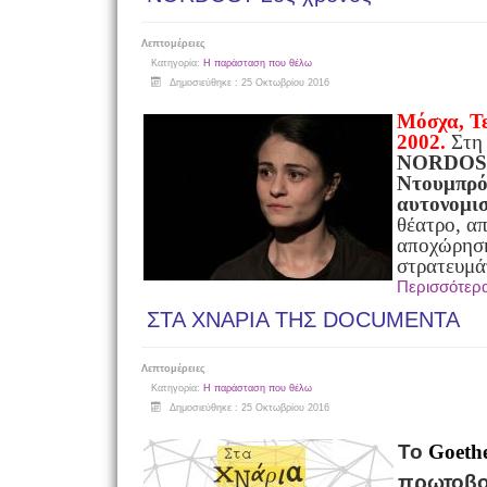
Λεπτομέρειες
Κατηγορία:
Η παράσταση που θέλω
Δημοσιεύθηκε : 25 Οκτωβρίου 2016
Μόσχα, Τ
2002.
Στη 
NORDOST
Ντουμπρ
αυτονομισ
θέατρο, α
αποχώρησ
στρατευμά
Περισσότερ
ΣΤΑ ΧΝΑΡΙΑ ΤΗΣ DOCUMENTA
Λεπτομέρειες
Κατηγορία:
Η παράσταση που θέλω
Δημοσιεύθηκε : 25 Οκτωβρίου 2016
To
Goethe
πρωτοβου