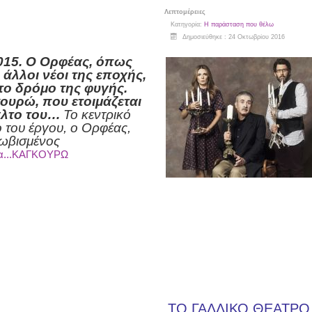
Λεπτομέρειες
Κατηγορία:
Η παράσταση που θέλω
Δημοσιεύθηκε : 24 Οκτωβρίου 2016
015. Ο Ορφέας, όπως
 άλλοι νέοι της εποχής,
 το δρόμο της φυγής.
ουρώ, που ετοιμάζεται
άλτο του…
Το κεντρικό
του έργου, ο Ορφέας,
λωβισμένος
α...ΚΑΓΚΟΥΡΩ
ΤΟ ΓΑΛΛΙΚΟ ΘΕΑΤΡΟ