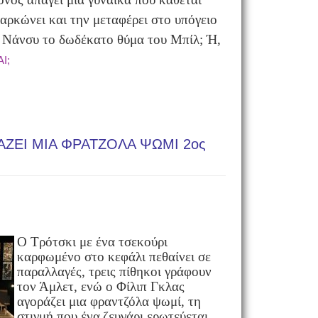
αρκώνει και την μεταφέρει στο υπόγειο
η Νάνσυ το δωδέκατο θύμα του Μπίλ;
Ή,
Ι;
ΑΖΕΙ ΜΙΑ ΦΡΑΤΖΟΛΑ ΨΩΜΙ 2ος
Ο Τρότσκι με ένα τσεκούρι
καρφωμένο στο κεφάλι πεθαίνει σε
παραλλαγές, τρεις πίθηκοι γράφουν
τον Άμλετ, ενώ ο
Φίλιπ Γκλας
αγοράζει μια φραντζόλα ψωμί, τη
στιγμή που ένα
ζευγάρι ερωτεύεται,