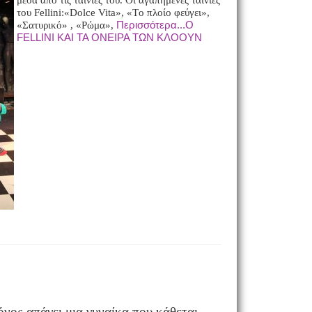
μέσα από τις ταινίες του. Οι αγαπημένες ταινίες
του Fellini:«Dolce Vita», «Tο πλοίο φεύγει»,
Περισσότερα...O
«Σατυρικό» , «Ρώμα»,
FELLINI ΚΑΙ ΤΑ ΟΝΕΙΡΑ ΤΩΝ ΚΛΟΟΥΝ
νος απάγει μια γυναίκα που κάθεται