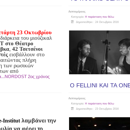
Λεπτομέρειες
Κατηγορία:
Η παράσταση που θέλω
Δημοσιεύθηκε : 24 Οκτωβρίου 2016
ετάρτη 23 Οκτωβρίου
διάρκεια του μιούζικαλ
 στο Θέατρο
όβκα
,
42 Τσετσένοι
τές
εισβάλλουν
στο
παιτώντας πλήρη
η των ρωσικών
των από
α...NORDOST 2ος χρόνος
O FELLINI ΚΑΙ ΤΑ Ο
Λεπτομέρειες
Κατηγορία:
Η παράσταση που θέλω
Δημοσιεύθηκε : 23 Οκτωβρίου 2016
-Institut
λαμβάνει την
λία να φέρει το