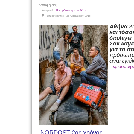
Λεπτομέρειες
Κατηγορία:
Η παράσταση που θέλω
Δημοσιεύθηκε : 25 Οκτωβρίου 2016
Αθήνα 2
και τόσοι
διαλέγει
Σαν καγκ
για το σ
πρόσωπο 
είναι εγκ
Περισσότερ
NORDOST 2ος χρόνος