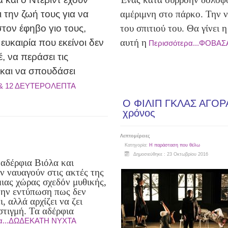
 την ζωή τους για να
αμέριμνη στο πάρκο. Την ν
τον έφηβο γιο τους,
του σπιτιού του.
Θα γίνει 
 ευκαιρία που εκείνοι δεν
αυτή η
Περισσότερα...ΦΟΒΑΣΑ
έ, να περάσει τις
 και να σπουδάσει
Α & 12 ΔΕΥΤΕΡΟΛΕΠΤΑ
Ο ΦΙΛΙΠ ΓΚΛΑΣ ΑΓΟΡ
χρόνος
Λεπτομέρειες
Κατηγορία:
Η παράσταση που θέλω
Δημοσιεύθηκε : 23 Οκτωβρίου 2016
 αδέρφια Βιόλα και
ν ναυαγούν στις ακτές της
μιας χώρας σχεδόν μυθικής,
 την εντύπωση πως δεν
, αλλά αρχίζει να ζει
στιγμή. Τα αδέρφια
ρα...ΔΩΔΕΚΑΤΗ ΝΥΧΤΑ