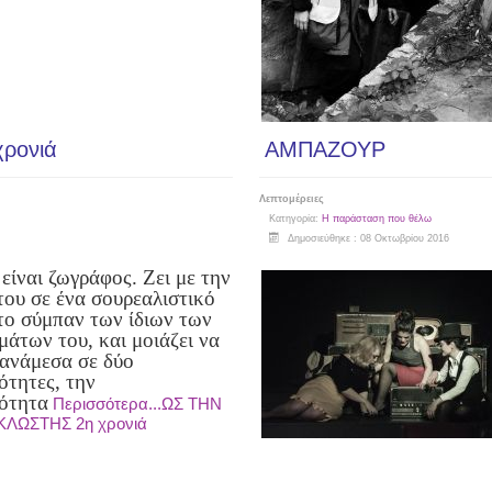
ρονιά
ΑΜΠΑΖΟΥΡ
Λεπτομέρειες
Κατηγορία:
Η παράσταση που θέλω
Δημοσιεύθηκε : 08 Οκτωβρίου 2016
είναι ζωγράφος. Ζει με την
του σε ένα σουρεαλιστικό
το σύμπαν των ίδιων των
μάτων του, και μοιάζει να
 ανάμεσα σε δύο
ότητες, την
ότητα
Περισσότερα...ΩΣ ΤΗΝ
ΚΛΩΣΤΗΣ 2η χρονιά