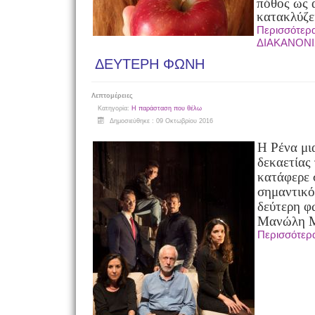
πόθος ως 
κατακλύζει
Περισσότερ
ΔΙΑΚΑΝΟΝ
ΔΕΥΤΕΡΗ ΦΩΝΗ
Λεπτομέρειες
Κατηγορία:
Η παράσταση που θέλω
Δημοσιεύθηκε : 09 Οκτωβρίου 2016
Η Ρένα μι
δεκαετίας 
κατάφερε 
σημαντικό
δεύτερη φ
Μανώλη Μ
Περισσότε