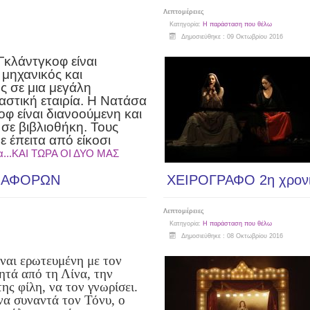
Λεπτομέρειες
Κατηγορία:
Η παράσταση που θέλω
Δημοσιεύθηκε : 09 Οκτωβρίου 2016
Γκλάντγκοφ είναι
 μηχανικός και
ς σε μια μεγάλη
αστική εταιρία. Η Νατάσα
φ είναι διανοούμενη και
 σε βιβλιοθήκη. Τους
 έπειτα από είκοσι
α...ΚΑΙ ΤΩΡΑ ΟΙ ΔΥΟ ΜΑΣ
ΔΙΑΦΟΡΩΝ
ΧΕΙΡΟΓΡΑΦΟ 2η χρον
Λεπτομέρειες
Κατηγορία:
Η παράσταση που θέλω
Δημοσιεύθηκε : 08 Οκτωβρίου 2016
ναι ερωτευμένη με τον
ζητά από τη Λίνα,
την
ης φίλη, να τον γνωρίσει.
να συναντά
τον Τόνυ, ο