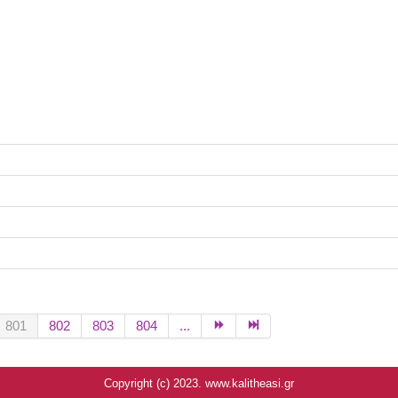
801
802
803
804
...
Copyright (c) 2023. www.kalitheasi.gr