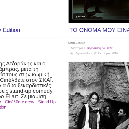
 Edition
ΤΟ ΟΝΟΜΑ ΜΟΥ ΕΙΝΑΙ
Λεπτομέρειες
Κατηγορία:
Η παράσταση που θέλω
Δημοσιεύθηκε : 08 Οκτωβρίου 2016
ης Ατζαράκης και ο
μπρας, μετά τη
ία τους στην κωμική
Cinéλθετε
στον ΣΚΑΪ,
για δύο ξεκαρδιστικές
σεις
stand-up comedy
ο Eliart. Σε μιάμιση
...Cinéλθετε crew - Stand Up
ion