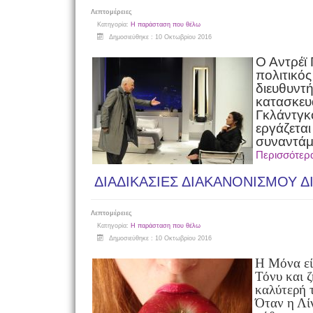
Λεπτομέρειες
Κατηγορία:
Η παράσταση που θέλω
Δημοσιεύθηκε : 10 Οκτωβρίου 2016
Ο Αντρέϊ 
πολιτικός
διευθυντή
κατασκευ
Γκλάντγκο
εργάζεται
συναντάμε
Περισσότερ
ΔΙΑΔΙΚΑΣΙΕΣ ΔΙΑΚΑΝΟΝΙΣΜΟΥ 
Λεπτομέρειες
Κατηγορία:
Η παράσταση που θέλω
Δημοσιεύθηκε : 10 Οκτωβρίου 2016
Η Μόνα εί
Τόνυ και 
καλύτερή τ
Όταν η Λί