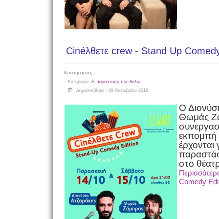
Cinéλθετε crew - Stand Up Comedy
Λεπτομέρειες
Κατηγορία:
Η παράσταση που θέλω
Δημοσιεύθηκε : 09 Οκτωβρίου 2016
Ο Διονύσ
Θωμάς Ζά
συνεργασ
εκπομπή 
έρχονται 
παραστά
στο θέατρ
Περισσότερα
Comedy Edit