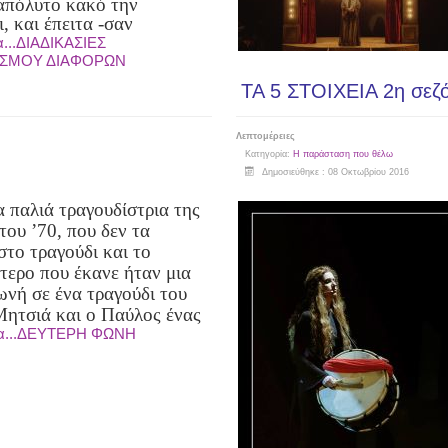
απόλυτο κακό την
, και έπειτα
-σαν
α...ΔΙΑΔΙΚΑΣΙΕΣ
ΙΣΜΟΥ ΔΙΑΦΟΡΩΝ
ΤΑ 5 ΣΤΟΙΧΕΙΑ 2η σεζ
Λεπτομέρειες
Κατηγορία:
Η παράσταση που θέλω
Δημοσιεύθηκε : 08 Οκτωβρίου 2016
α παλιά τραγουδίστρια της
του ’70, που δεν τα
στο τραγούδι και το
τερο που έκανε ήταν μια
ωνή σε ένα τραγούδι του
ητσιά και ο Παύλος ένας
ρα...ΔΕΥΤΕΡΗ ΦΩΝΗ