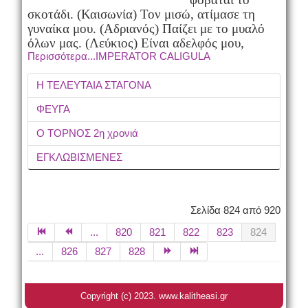
σκοτάδι. (Καισωνία) Τον μισώ, ατίμασε τη
γυναίκα μου. (Αδριανός) Παίζει με το μυαλό
όλων μας. (Λεύκιος) Είναι αδελφός μου,
Περισσότερα...IMPERATOR CALIGULA
Η ΤΕΛΕΥΤΑΙΑ ΣΤΑΓΟΝΑ
ΦΕΥΓΑ
Ο ΤΟΡΝΟΣ 2η χρονιά
ΕΓΚΛΩΒΙΣΜΕΝΕΣ
Σελίδα 824 από 920
...
820
821
822
823
824
...
826
827
828
Copyright (c) 2023. www.kalitheasi.gr