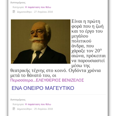
Λεπτομέρειες
Κατηγορία:
Η παράσταση που θέλω
Δημοσιεύθηκε : 27 Απριλίου 2016
Είναι η πρώτη
φορά που η ζωή
και το έργο του
μεγάλου
πολιτικού
άνδρα, που
ο
χάραξε τον 20
αιώνα, πρόκειται
να παρουσιαστεί
μέσω της
θεατρικής τέχνης στο κοινό. Ογδόντα χρόνια
μετά το θάνατό του, οι
Περισσότερα...ΕΛΕΥΘΕΡΙΟΣ ΒΕΝΙΖΕΛΟΣ
ΕΝΑ ΟΝΕΙΡΟ ΜΑΓΕΥΤΙΚΟ
Λεπτομέρειες
Κατηγορία:
Η παράσταση που θέλω
Δημοσιεύθηκε : 25 Απριλίου 2016