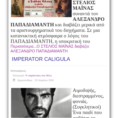
ΣΤΕΛΙΟΣ
ΜΑΪΝΑΣ
συναντά τον
ΑΛΕΞΑΝΔΡΟ
ΠΑΠΑΔΙΑΜΑΝΤΗ
και διαβάζει μερικά από
τα αριστουργηματικά του διηγήματα.
Σε μια
κατανυκτική ατμόσφαιρα ο λόγος του
ΠΑΠΑΔΙΑΜΑΝΤΗ,
η υποκριτική του
Περισσότερα...Ο ΣΤΕΛΙΟΣ ΜΑΪΝΑΣ διαβάζει
ΑΛΕΞΑΝΔΡΟ ΠΑΠΑΔΙΑΜΑΝΤΗ
IMPERATOR CALIGULA
Λεπτομέρειες
Κατηγορία:
Η παράσταση που θέλω
Δημοσιεύθηκε : 20 Απριλίου 2016
Αιμοδιψής,
διεστραμμένος,
φονιάς.
(Συγκλητικοί)
Ένα παιδί που
φοβάται το