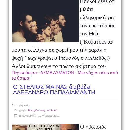
Πολλοί λένε ότι
μιλάει
αλληγορικά για
τον έρωτα προς
τον Θεό
("Κυματούνται
μου τα σπλάχνα ου χωρεί μου τήν χαράν η
ψυχή´´ είχε γράψει ο Ρωμανός ο Μελωδός.)
Άλλοι διακρίνουν το πρώτο σκίρτημα του
Περισσότερα...ΑΣΜΑ ΑΣΜΑΤΩΝ - Μια νύχτα κάτω από
τα άστρα
Ο ΣΤΕΛΙΟΣ ΜΑΪΝΑΣ διαβάζει
ΑΛΕΞΑΝΔΡΟ ΠΑΠΑΔΙΑΜΑΝΤΗ
Λεπτομέρειες
Κατηγορία:
Η παράσταση που θέλω
Δημοσιεύθηκε : 26 Απριλίου 2016
Ο ηθοποιός