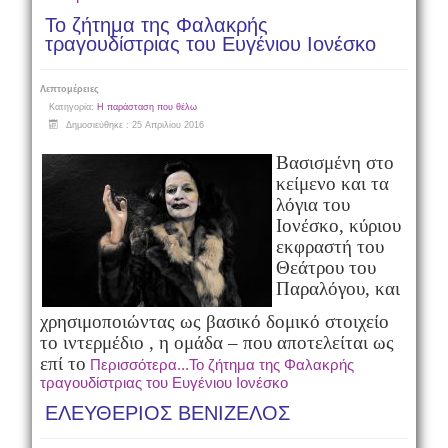
Το ζήτημα της Φαλακρής
τραγουδίστριας του Ευγένιου Ιονέσκο
Λεπτομέρειες
Κατηγορία:
Η παράσταση που θέλω
Δημοσιεύθηκε : 25 Απριλίου 2016
Βασισμένη στο
κείμενο και τα
λόγια του
Ιονέσκο, κύριου
εκφραστή του
Θεάτρου του
Παραλόγου, και
χρησιμοποιώντας ως βασικό δομικό στοιχείο
το ιντερμέδιο , η ομάδα – που αποτελείται ως
επί το
Περισσότερα...Το ζήτημα της Φαλακρής
τραγουδίστριας του Ευγένιου Ιονέσκο
ΕΛΕΥΘΕΡΙΟΣ ΒΕΝΙΖΕΛΟΣ