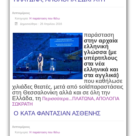
Λεπτομέρειες
Κατηγορία:
Η παράσταση που θέλω
Δημοσιεύθηκε : 26 Απριλίου 2016
παράσταση
στην αρχαία
ελληνική
γλώσσα (με
υπέρτιτλους
στα νέα
ελληνικά και
στα αγγλικά)
που καθήλωσε
χιλιάδες θεατές, μετά από
sold
παραστάσεις
στη Θεσσαλονίκη αλλά και σε όλη την
Ελλάδα, τη
Περισσότερα...ΠΛΑΤΩΝΑ, ΑΠΟΛΟΓΙΑ
ΣΩΚΡΑΤΗ
Ο ΚΑΤΑ ΦΑΝΤΑΣΙΑΝ ΑΣΘΕΝΗΣ
Λεπτομέρειες
Κατηγορία:
Η παράσταση που θέλω