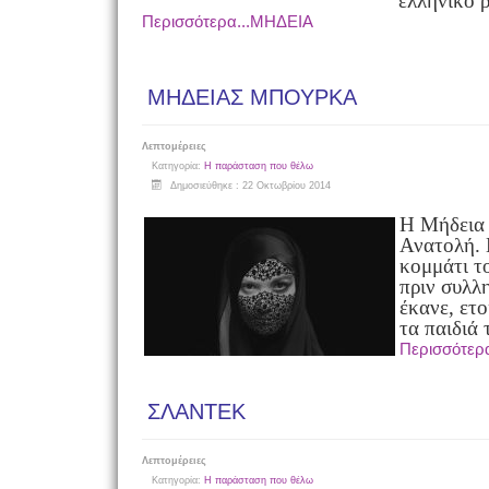
ελληνικό ρ
Περισσότερα...ΜΗΔΕΙΑ
ΜΗΔΕΙΑΣ ΜΠΟΥΡΚΑ
Λεπτομέρειες
Κατηγορία:
Η παράσταση που θέλω
Δημοσιεύθηκε : 22 Οκτωβρίου 2014
Η Μήδεια 
Ανατολή. 
κομμάτι το
πριν συλλ
έκανε, ετο
τα παιδιά 
Περισσότε
ΣΛΑΝΤΕΚ
Λεπτομέρειες
Κατηγορία:
Η παράσταση που θέλω