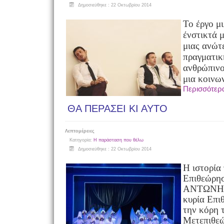
Δημοσιεύθηκε : 22 Οκτωβρίου 2014
Το έργο μι
ένστικτά 
μιας ανώτ
πραγματικ
ανθρώπινο
μια κοινω
Περισσότερ
ΘΑ ΠΕΡΑΣΕΙ ΚΙ ΑΥΤΟ
Λεπτομέρειες
Κατηγορία:
Η παράσταση που θέλω
Δημοσιεύθηκε : 22 Οκτωβρίου 2014
Η ιστορία
Επιθεώρησ
ΑΝΤΩΝΗΣ
κυρία Επι
την κόρη τ
Μετεπιθε