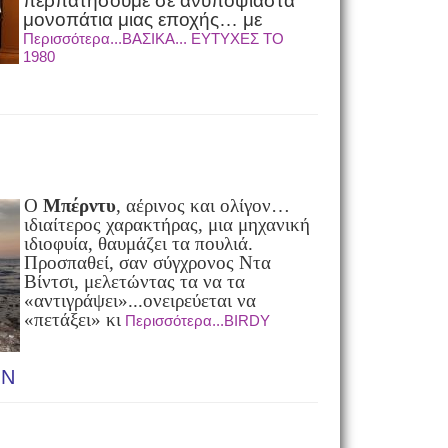
περπατήσουμε σε ανυποψίαστα
μονοπάτια μιας εποχής… με
Περισσότερα...ΒΑΣΙΚΑ... ΕΥΤΥΧΕΣ ΤΟ
1980
Ο
Μπέρντυ
, αέρινος και ολίγον…
ιδιαίτερος χαρακτήρας, μια μηχανική
ιδιοφυία, θαυμάζει τα πουλιά.
Προσπαθεί, σαν σύγχρονος Ντα
Βίντσι, μελετώντας τα να τα
«αντιγράψει»...ονειρεύεται να
«πετάξει» κι
Περισσότερα...BIRDY
ON