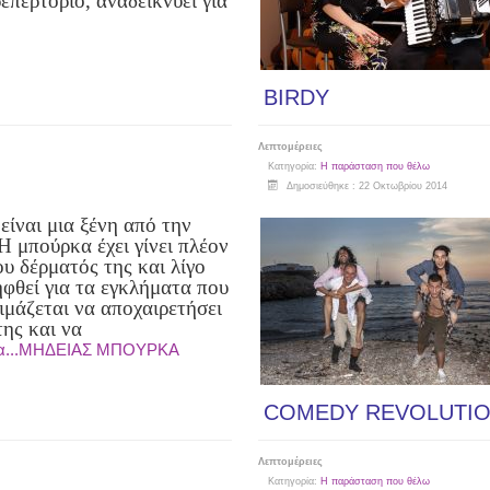
επερτόριο, αναδεικνύει για
BIRDY
Λεπτομέρειες
Κατηγορία:
Η παράσταση που θέλω
Δημοσιεύθηκε : 22 Οκτωβρίου 2014
είναι μια ξένη από την
Η μπούρκα έχει γίνει πλέον
υ δέρματός της και λίγο
ηφθεί για τα εγκλήματα που
ιμάζεται να αποχαιρετήσει
της και να
ρα...ΜΗΔΕΙΑΣ ΜΠΟΥΡΚΑ
COMEDY REVOLUTI
Λεπτομέρειες
Κατηγορία:
Η παράσταση που θέλω