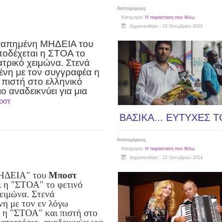
Λεπτομέρειες
Κατηγορία:
Η παράσταση που θέλω
Δημοσιεύθηκε : 22 Οκτωβρίου 2014
γαπημένη ΜΗΔΕΙΑ του
οδέχεται η ΣΤΟΑ το
ατρικό χειμώνα. Στενά
ένη με τον συγγραφέα η
πιστή στο ελληνικό
ο αναδεικνύει για μια
οστ
ΒΑΣΙΚΑ... ΕΥΤΥΧΕΣ Τ
Λεπτομέρειες
Κατηγορία:
Η παράσταση που θέλω
Δημοσιεύθηκε : 22 Οκτωβρίου 2014
ΗΔΕΙΑ" του
Μποστ
ι η "ΣΤΟΑ" το φετινό
χειμώνα. Στενά
νη με τον εν λόγω
 η "ΣΤΟΑ" και πιστή στο