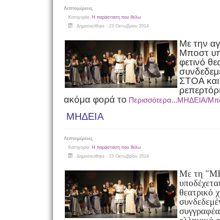
Λεπτομέρειες
Κατηγορία:
Η παράσταση που θέλω
Δημοσιεύθηκε : 23 Οκτωβρίου 2014
Με την α
Μποστ υπ
φετινό θε
συνδεδεμ
ΣΤΟΑ και 
ρεπερτόρι
ακόμα φορά το
Περισσότερα...ΜΗΔΕΙΑ/Μπ
ΜΗΔΕΙΑ
Λεπτομέρειες
Κατηγορία:
Η παράσταση που θέλω
Δημοσιεύθηκε : 23 Οκτωβρίου 2014
Με τη "Μ
υποδέχετα
θεατρικό 
συνδεδεμέ
συγγραφέα