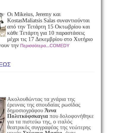
Οι
Mikeius
,
Jeremy
και
Kostas
Maliatsis
Salas συναντιούνται
από την Τετάρτη 15 Οκτωβρίου και
κάθε Τετάρτη για 10 παραστάσεις
μέχρι τις 17 Δεκεμβρίου στο Χυτήριο
νουν την
Περισσότερα...COMEDY
ΕΩΣ
Ακολουθώντας τα χνάρια της
έρευνας της σπουδαίας ρωσίδας
δημοσιογράφου
Άννα
Πολιτκόφσκαγια
που δολοφονήθηκε
για τα πιστεύω της, ο ιταλός
θεατρικός συγγραφέας της νεώτερης
γενιάς
Στέφανο Μασίνι
, ένας