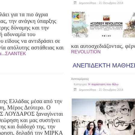
Δημοσιεύθηκε : 21 Οκτωβρίου 2014
λάει για τα πιο άγρια
μας, την ανάγκη ύπαρξης
ερης δύναμης και την
ή αδυναμία του
υ είδους να αντιδράσει σε
και αυτοσχεδιάζοντας, φέρ
νία απόλυτης αστάθειας και
REVOLUTION
α...ΣΛΑΝΤΕΚ
ΑΝΕΠΙΔΕΚΤΗ ΜΑΘΗΣ
Λεπτομέρειες
Κατηγορία:
Η παράσταση που θέλω
Δημοσιεύθηκε : 21 Οκτωβρίου 2014
 της Ελλάδας μέσα από την
η, Μέρος Δεύτερο.
Ο
 ΛΟΥΔΑΡΟΣ ξαναγίνεται
θεώρηση και μας συστήνει
ης και διάδοχό της, την
ώρηση, δηλαδή την ΜΙΡΚΑ