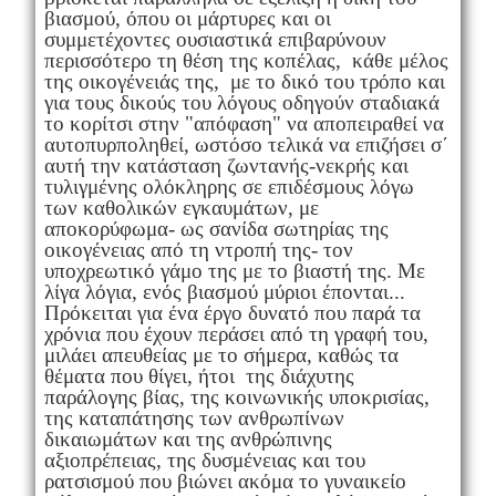
βιασμού, όπου οι μάρτυρες και οι
συμμετέχοντες ουσιαστικά επιβαρύνουν
περισσότερο τη θέση της κοπέλας, κάθε μέλος
της οικογένειάς της, με το δικό του τρόπο και
για τους δικούς του λόγους οδηγούν σταδιακά
το κορίτσι στην "απόφαση" να αποπειραθεί να
αυτοπυρποληθεί, ωστόσο τελικά να επιζήσει σ΄
αυτή την κατάσταση ζωντανής-νεκρής και
τυλιγμένης ολόκληρης σε επιδέσμους λόγω
των καθολικών εγκαυμάτων, με
αποκορύφωμα- ως σανίδα σωτηρίας της
οικογένειας από τη ντροπή της- τον
υποχρεωτικό γάμο της με το βιαστή της. Με
λίγα λόγια, ενός βιασμού μύριοι έπονται...
Πρόκειται για ένα έργο δυνατό που παρά τα
χρόνια που έχουν περάσει από τη γραφή του,
μιλάει απευθείας με το σήμερα, καθώς τα
θέματα που θίγει, ήτοι της διάχυτης
παράλογης βίας, της κοινωνικής υποκρισίας,
της καταπάτησης των ανθρωπίνων
δικαιωμάτων και της ανθρώπινης
αξιοπρέπειας, της δυσμένειας και του
ρατσισμού που βιώνει ακόμα το γυναικείο