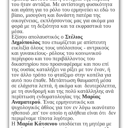
του ήταν αντάξια. Με αντίστοιχη φυσικότητα
και αγάπη για το ρόλο του ερμηνεύει κι εδώ το
βίαιο, μισογύνη και δυνάστη πατέρα της
οικογένειας, εκπλήσσοντας μας για ακόμα μια
φορά με τη δεξιότητα και τα εκφραστικά του
μέσα.
Εξίσου απολαυστικός ο
Στέλιος
Δημόπουλος
που επωμίζεται με απίστευτη
ευελιξία όλους τους υπόλοιπους - αντρικούς
και γυναικείους- ρόλους του κοινωνικού
περίγυρου και του περιβάλλοντος του
δικαστηρίου που προαναφέραμε και που επί
της ουσίας καταλήξει να ρίξει με τον έναν, ή
τον άλλο τρόπο το φταίξιμο στην κοπέλα για
αυτό που έπαθε. Μετάπτωση θαυμαστή μέσα
σε ελάχιστα λεπτά, ή ακόμα και δευτερόλεπτα,
με τη συνδρομή και της πολύ κατάλληλης ανά
περίπτωση ενδυματολογίας της
Μαρίας
Αναματερού
. Ένας ερμηνευτικός και
ψυχολογικός άθλος για τον εν λόγω ικανότατο
ηθοποιό ,απ' τον οποίο η αλήθεια είναι ότι δεν
περιμέναμε τίποτα λιγότερο.
Η
Μαρία Κάτσενου
υποδύεται τη μητέρα με