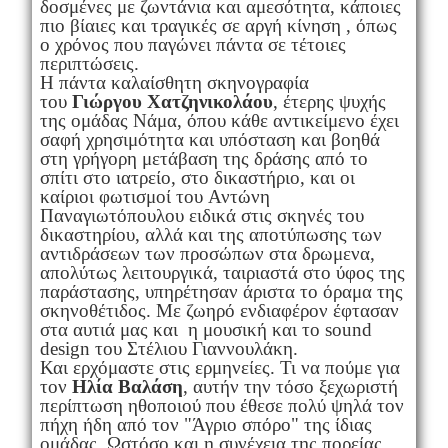
δοσμένες με ζωντάνια και αμεσότητα, κάποιες
πιο βίαιες και τραγικές σε αργή κίνηση , όπως
ο χρόνος που παγώνει πάντα σε τέτοιες
περιπτώσεις.
Η πάντα καλαίσθητη σκηνογραφία
του
Γιώργου Χατζηνικολάου
, έτερης ψυχής
της ομάδας Νάμα, όπου κάθε αντικείμενο έχει
σαφή χρησιμότητα και υπόσταση και βοηθά
στη γρήγορη μετάβαση της δράσης από το
σπίτι στο ιατρείο, στο δικαστήριο, και οι
καίριοι φωτισμοί του Αντώνη
Παναγιωτόπουλου ειδικά στις σκηνές του
δικαστηρίου, αλλά και της αποτύπωσης των
αντιδράσεων των προσώπων στα δρωμενα,
απολύτως λειτουργικά, ταιριαστά στο ύφος της
παράστασης, υπηρέτησαν άριστα το όραμα της
σκηνοθέτιδος. Με ζωηρό ενδιαφέρον έφτασαν
στα αυτιά μας και η μουσική και το sound
design του Στέλιου Γιαννουλάκη.
Και ερχόμαστε στις ερμηνείες. Τι να πούμε για
τον
Ηλία Βαλάση
, αυτήν την τόσο ξεχωριστή
περίπτωση ηθοποιού που έθεσε πολύ ψηλά τον
πήχη ήδη από τον "Άγριο σπόρο" της ίδιας
ομάδας. Ωστόσο και η συνέχεια της πορείας