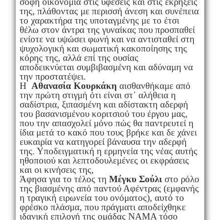
σοφή οικονομία στις υφέσεις και στις εκρήξεις
της, πλάθοντας με περισσή άνεση και συνέπεια
το χαρακτήρα της υποταγμένης με το έτσι
θέλω στον άντρα της γυναίκας που προσπαθεί
ενίοτε να υψώσει φωνή και να αντισταθεί στη
ψυχολογική και σωματική κακοποίησης της
κόρης της, αλλά επί της ουσίας
αποδεικνύεται συμβιβασμένη και αδύναμη να
την προστατέψει.
Η
Αθανασία Κουρκάκη
αισθανθήκαμε από
την πρώτη στιγμή ότι είναι στ΄ αλήθεια η
σαδίστρια, ξιπασμένη και αδίστακτη αδερφή
του βασανισμένου κοριτσιού του έργου μας,
που την απασχολεί μόνο πώς θα παντρευτεί η
ίδια μετά το κακό που τους βρήκε και δε χάνει
ευκαιρία να κατηγορεί βάναυσα την αδερφή
της. Υποδειγματική η ερμηνεία της νέας αυτής
ηθοποιού και λεπτοδουλεμένες οι εκφράσεις
και οι κινήσεις της,
Άφησα για το τέλος τη
Μέγκυ Σούλι
στο ρόλο
της βιασμένης από παντού Αφέντρας (εμφανής
η τραγική ειρωνεία του ονόματος), αυτό το
φρέσκο πλάσμα, που πράγματι αποδείχθηκε
ιδανική επιλογή της ομάδας ΝΑΜΑ τόσο