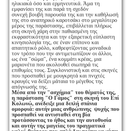
ηλικιακά όσο και ερμηνευτικά. Άμα τη
εμφανίσει της και παρά τη σχεδόν
συνεχή βουβή παρουσία της και την καθήλωσή
της στο αναπηρικό καροτσάκι στο μεγαλύτερο
μέρος της παράστασης, επιβάλλεται πλήρως
στη σκηνή χάρη στην παθιασμένη της
εκφραστικότητα και την εξαιρετική εύπλαστη
κινησιολογία της, σε έναν επίπονο και
απαιτητικό ρόλο, καθρεφτίζοντας μοναδικά
τον τρόπο που την αντιμετωπίζουν οι άλλοι,
ως ένα "σώμα", ένα κομμάτι κρέας, μια
μαριονέτα που ακολουθεί σιωπηρά τις
επιθυμίες τους. Συγκλονιστική και στις σκηνές
που προσπαθεί με μουγκρητά και πνιχτές
κραυγές να δείξει μάταια το μέγεθος της
απόγνωσής της.
Μέσα από την "ασχήμια" του θέματός της,
η παράσταση "Ο Γάμος" στη σκηνή του Επί
Κολωνώ, ανέδειξε μια διπλή σπάνια
ομορφιά: αυτήν μιας ανθρώπινης ψυχής που
προσπαθεί να αντισταθεί στη βία
προτάσσοντας το ήθος και την αυτοθυσία
και αυτήν της μαγείας του πραγματικά