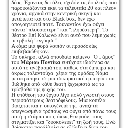
δέος. Έχοντας δει όλες σχεδόν τις δουλειές που
παρουσιάζονται εκεί τα τελευταία 20 και πλέον
χρόνια, αρχικά στην κεντρική σκηνή και
μετέπειτα και στo Black box, δεν έχω
απογοητευτεί ποτέ. Τουναντίον έχω φύγει
πάντα "πλουσιότερη" και "πληρέστερη". Το
θέατρο Επί Κολωνώ είναι αυτό που λέμε χωρίς
υπερβολή "εγγύηση".
Ακόμα μια φορά λοιπόν οι προσδοκίες
επιβεβαιώθηκαν.
Το σκληρό, αλλά σπουδαίο κείμενο "O Γάμος"
του
Μάριου Ποντίκα
ευτύχησε ιδιαίτερα σε
αυτό το ανέβασμά του, καθώς στα έμπειρα και
άκρως ταλαντούχα χέρια της ομάδας Νάμα
μετατράπηκε σε μια σοκαριστική εμπειρία που
βιώθηκε από κάθε θεατή ξεχωριστά ως τα
τρίσβαθα της ψυχής του.
Η υπόθεση του έργου λίγο πολύ γνωστή στους
περισσότερους θεατρόφιλους. Μια κοπέλα
βιάζεται και η οικογένειά της αναζητά
απεγνωσμένα τρόπους να
φύγει από πάνω τους
αυτή η στάμπα που, όπως θεωρούν, τους
στιγματίζει και "δυσκολεύει" τη ζωή τους. Ενώ
βρίσκεται παράλληλα σε εξέλιξη η δίκη του