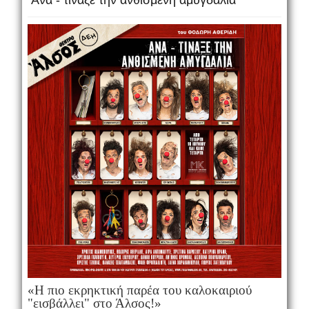
Ανα - τίναξε την ανθισμένη αμυγδαλιά
«Η πιο εκρηκτική παρέα του καλοκαιριού
"εισβάλλει" στο Άλσος!»