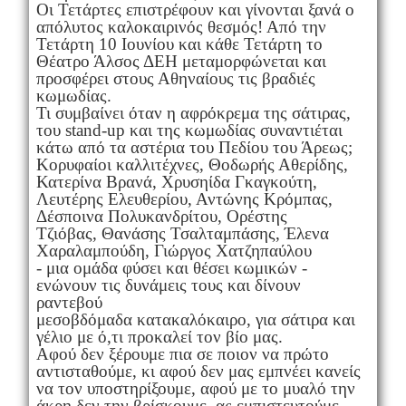
Οι Τετάρτες επιστρέφουν και γίνονται ξανά ο
απόλυτος καλοκαιρινός θεσμός! Από την
Τετάρτη 10 Ιουνίου και κάθε Τετάρτη το
Θέατρο Άλσος ΔΕΗ μεταμορφώνεται και
προσφέρει στους Αθηναίους τις βραδιές
κωμωδίας.
Τι συμβαίνει όταν η αφρόκρεμα της σάτιρας,
του stand-up και της κωμωδίας συναντιέται
κάτω από τα αστέρια του Πεδίου του Άρεως;
Κορυφαίοι καλλιτέχνες, Θοδωρής Αθερίδης,
Κατερίνα Βρανά, Χρυσηίδα Γκαγκούτη,
Λευτέρης Ελευθερίου, Αντώνης Κρόμπας,
Δέσποινα Πολυκανδρίτου, Ορέστης
Τζιόβας, Θανάσης Τσαλταμπάσης, Έλενα
Χαραλαμπούδη, Γιώργος Χατζηπαύλου
- μια ομάδα φύσει και θέσει κωμικών -
ενώνουν τις δυνάμεις τους και δίνουν
ραντεβού
μεσοβδόμαδα κατακαλόκαιρο, για σάτιρα και
γέλιο με ό,τι προκαλεί τον βίο μας.
Αφού δεν ξέρουμε πια σε ποιον να πρώτο
αντισταθούμε, κι αφού δεν μας εμπνέει κανείς
να τον υποστηρίξουμε, αφού με το μυαλό την
άκρη δεν την βρίσκουμε, ας εμπιστευτούμε