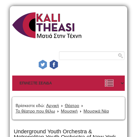
Βρίσκεστε εδώ:
Αρχική
Θέατρο
Το θέατρο που θέλω
Μουσική
Μουσικά Νέα
Underground Youth Orchestra &