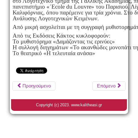
στο Λογοτεχνικό τμήμα της Γαλλικής Ακαδημίας, π
πανεπιστήμιο «΄Ecole du Louvre» του Παρισιού. Λί
Καλιφόρνιας, όπου παρέμεινε για τρία χρόνια. Στο 
Ανάλυσης Λογοτεχνικών Κειμένων.
Από μικρή ασχολείται με τη συγγραφή μυθιστορημά
Από τις Εκδόσεις Κάκτος κυκλοφορούν:
Το μυθιστόρημα «Δαμάζοντας τις ερινύες»
Η συλλογή διηγημάτων «Το ακανθώδες μονοπάτι τ
Το θεατρικό «Η τελευταία ανάσα»
Προηγούμενο
Επόμενο
Copyright (c) 2023. www.kalitheasi.gr