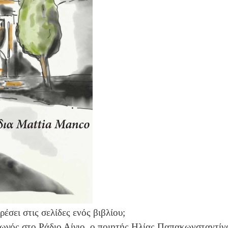
σει στις σελίδες ενός βιβλίου;
ός στο Ράδιο Αίγιο, ο ποιητής Ηλίας Παπακωνσταντίνου