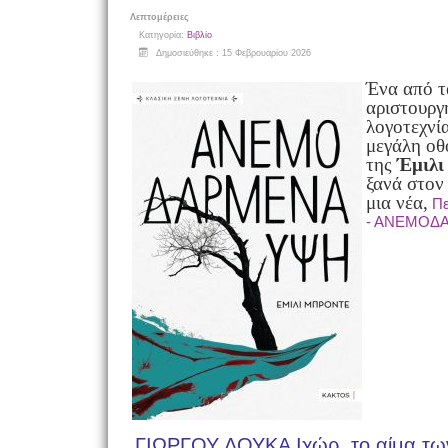
Λεπτομέρειες
Κατηγορία:
Βιβλίο
Δημοσιεύθηκε : 15 Φεβρουαρίου 2026
Ένα από τ
αριστουργ
λογοτεχνί
μεγάλη οθ
της
Έμιλι
ξανά στον
μια νέα,
Π
- ΑΝΕΜΟΔ
ΓΙΩΡΓΟΥ ΔΟΥΚΑ Ιχώρ, το αίμα τω