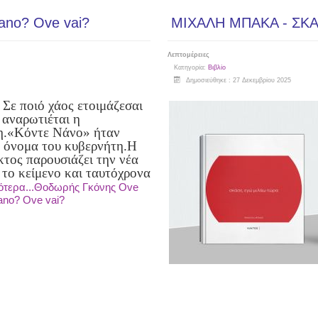
ano? Ove vai?
ΜΙΧΑΛΗ ΜΠΑΚΑ - ΣΚΑ
Λεπτομέρειες
Κατηγορία:
Βιβλίο
Δημοσιεύθηκε : 27 Δεκεμβρίου 2025
 Σε ποιό χάος ετοιμάζεσαι
 αναρωτιέται η
η.
«Κόντε Νάνο» ήταν
ό όνομα του κυβερνήτη.
Η
τος παρουσιάζει την νέα
 το κείμενο και ταυτόχρονα
ότερα...Θοδωρής Γκόνης Ove
ano? Ove vai?