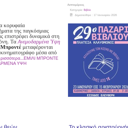
Λεπτομέρειες
Κατηγορία:
Βιβλίο
Δημοσιεύθηκε : 17 Ιανουαρίου 2026
α κορυφαία
ήματα της παγκόσμιας
ας επιστρέφει δυναμικά στη
όνη. Τα
Ανεμοδαρμένα Ύψη
 Μπροντέ
μεταφέρονται
 κινηματογράφο μέσα από
ερισσότερα...ΕΜΙΛΙ ΜΠΡΟΝΤΕ
ΑΡΜΕΝΑ ΥΨΗ
ν θεών
Το κλασικό αριστούργή