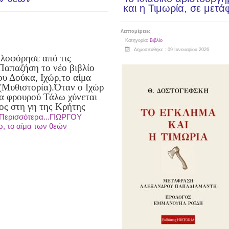
και η Τιμωρία, σε με
Λεπτομέρειες
Κατηγορία:
Βιβλίο
Δημοσιεύθηκε : 09 Ιανουαρίου 2026
λοφόρησε από τις
Παπαζήση το νέο βιβλίο
ου Δούκα, Ιχώρ,
το αίμα
(Μυθιστορία).
Όταν ο Ιχώρ
τα φρουρού Τάλω χύνεται
ος στη γη της Κρήτης
Περισσότερα...ΓΙΩΡΓΟΥ
, το αίμα των θεών