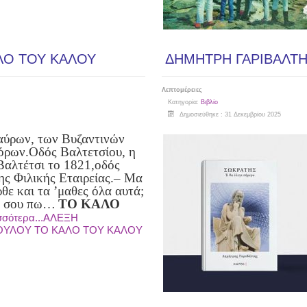
ΛΟ ΤΟΥ ΚΑΛΟΥ
ΔΗΜΗΤΡΗ ΓΑΡΙΒΑΛΤΗ -
Λεπτομέρειες
Κατηγορία:
Βιβλίο
Δημοσιεύθηκε : 31 Δεκεμβρίου 2025
αύρων, των Βυζαντινών
όρων.
Οδός Βαλτετσίου, η
Βαλτέτσι το 1821,
οδός
ης Φιλικής Εταιρείας.
– Μα
θε και τα ’μαθες όλα αυτά;
α σου πω…
ΤΟ ΚΑΛΟ
σσότερα...ΑΛΕΞΗ
ΟΥΛΟΥ ΤΟ ΚΑΛΟ ΤΟΥ ΚΑΛΟΥ