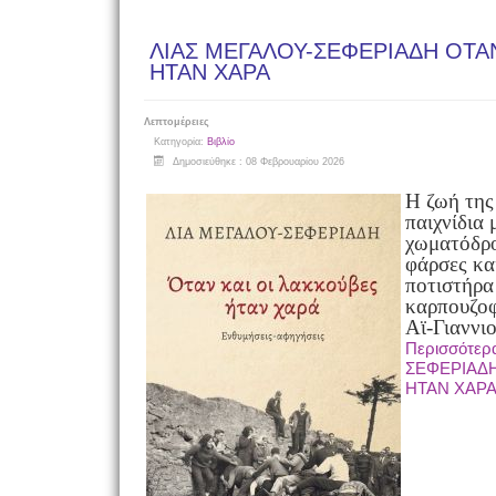
ΛΙΑΣ ΜΕΓΑΛΟΥ-ΣΕΦΕΡΙΑΔΗ ΟΤΑΝ
ΗΤΑΝ ΧΑΡΑ
Λεπτομέρειες
Κατηγορία:
Βιβλίο
Δημοσιεύθηκε : 08 Φεβρουαρίου 2026
Η ζωή της 
παιχνίδια 
χωματόδρο
φάρσες και
ποτιστήρα
καρπουζοφ
Αϊ-Γιαννιο
Περισσότερ
ΣΕΦΕΡΙΑΔΗ
ΗΤΑΝ ΧΑΡ