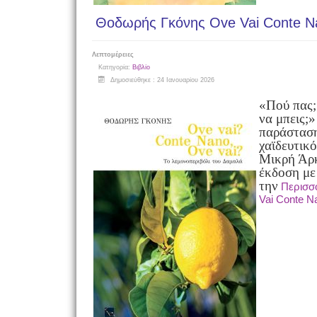
Θοδωρής Γκόνης Ove Vai Conte N
Λεπτομέρειες
Κατηγορία:
Βιβλίο
Δημοσιεύθηκε : 24 Ιανουαρίου 2026
«Πού πας;
να μπεις;»
παράστασ
χαϊδευτικ
Μικρή Άρκ
έκδοση με
την
Περισσ
Vai Conte N