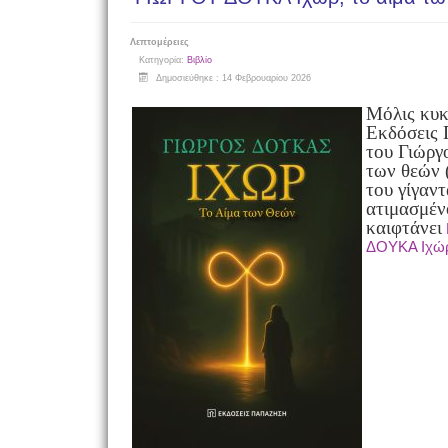
Λεπτομέρειες
Κατηγορία:
Βιβλίο
Δημοσιεύθηκε : 14 Φεβρουαρίου 2026
Μόλις κυκ
Εκδόσεις 
του Γιώργ
των θεών 
του γίγαν
ατιμασμέν
και
φτάνει
ΔΟΥΚΑ Ιχώρ