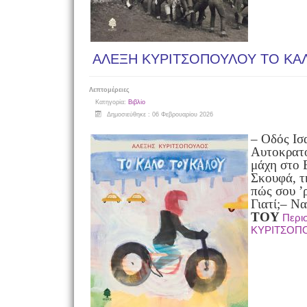
ΑΛΕΞΗ ΚΥΡΙΤΣΟΠΟΥΛΟΥ ΤΟ ΚΑ
Λεπτομέρειες
Κατηγορία:
Βιβλίο
Δημοσιεύθηκε : 06 Φεβρουαρίου 2026
– Οδός Ισ
Αυτοκρατ
μάχη στο 
Σκουφά, τ
πώς σου ’ρ
Γιατί;
– Ν
ΤΟΥ
Περι
ΚΥΡΙΤΣΟΠ