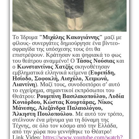
Το Ίδρυμα
"Μιχάλης Κακογιάννης"
μαζί με
φίλους- συνεργάτες δημιούργησε ένα βίντεο-
σφραγίδα της υπόσχεσης τους ότι θα
επιστρέψουν. Κράτησαν και ψηφιακά το φως
του θεάτρου αναμμένο! Ο
Τάσος Νούσιας
και
ο
Κωνσταντίνος Χατζής
σκηνοθέτησαν
εμβληματικά ελληνικά κείμενα (
Ευριπίδη,
Ησίοδο, Σοφοκλή, Αισχύλο, Χειμωνά,
Λιαντίνη
). Μαζί τους, συνοδοιπόροι σ’ αυτό
το εγχείρημα, σημαντικοί εκπρόσωποι του
Θεάτρου:
Ρουμπίνη Βασιλακοπούλου, Λυδία
Κονιόρδου, Κώστας Κουρτάρας, Νίκος
Μάνεσης, Αλεξάνδρα Παλαιολόγου,
Άλκηστη Πουλοπούλου
. Με αυτό τον τρόπο,
στέλνουν ένα μήνυμα για τη δύναμη της
Τέχνης, σε όλο τον κόσμο από την Ελλάδα,
από την χώρα που γεννήθηκε το Θέατρο!
Link Video:
https://www.youtube.
com/watch?