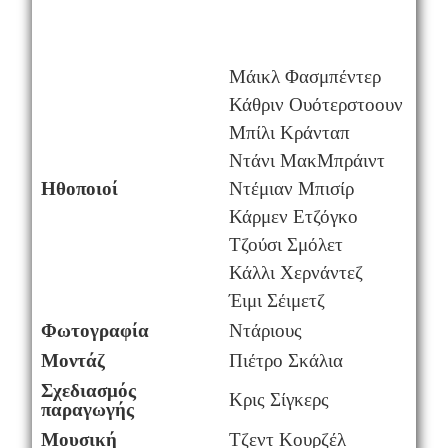
Μάικλ Φασμπέντερ
Κάθριν Ουότερστοουν
Μπίλι Κράνταπ
Ντάνι ΜακΜπράιντ
Ηθοποιοί
Ντέμιαν Μπισίρ
Κάρμεν Ετζόγκο
Τζούσι Σμόλετ
Κάλλι Χερνάντεζ
Έιμι Σέιμετζ
Φωτογραφία
Ντάριους
Μοντάζ
Πιέτρο Σκάλια
Σχεδιασμός
Κρις Σίγκερς
παραγωγής
Μουσική
Τζεντ Κουρζέλ