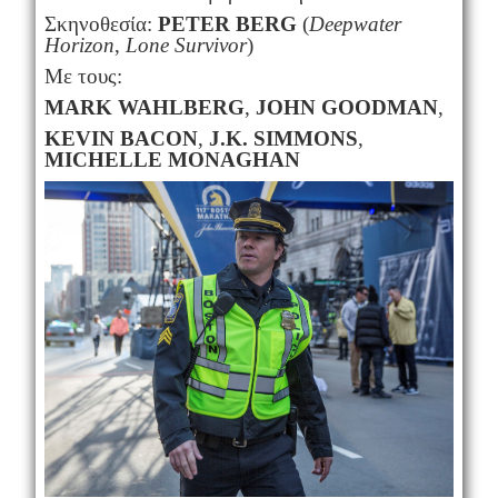
Σκηνοθεσία:
PETER BERG
(
Deepwater
Horizon
,
Lone Survivor
)
Με τους:
MARK WAHLBERG
,
JOHN GOODMAN
,
KEVIN BACON
,
J.K. SIMMONS
,
MICHELLE MONAGH
ΑΝ