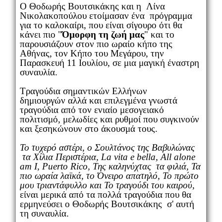
Ο Θοδωρής Βουτσικάκης και η Λίνα
Νικολακοπούλου ετοίμασαν ένα πρόγραμμα
για το καλοκαίρι, που είναι σίγουρο ότι θα
κάνει πιο "
Όμορφη τη ζωή μας
" και το
παρουσιάζουν στον πιο ωραίο κήπο της
Αθήνας, τον Κήπο του Μεγάρου, την
Παρασκευή 11 Ιουλίου, σε μια μαγική έναστρη
συναυλία.
Τραγούδια σημαντικών Ελλήνων
δημιουργών αλλά και επιλεγμένα γνωστά
τραγούδια από τον ενιαίο μεσογειακό
πολιτισμό, μελωδίες και ρυθμοί που συγκινούν
και ξεσηκώνουν στο άκουσμά τους.
Το τυχερό αστέρι, ο Σουλτάνος της Βαβυλώνας
τα Χίλια Περιστέρια, La vita e bella, All alone
am I, Puerto Rico, Της καληνύχτας τα φιλιά, Τα
πιο ωραία λαϊκά, το Όνειρο απατηλό, Το πρώτο
μου τριαντάφυλλο και Το τραγούδι του καιρού
,
είναι μερικά από τα πολλά τραγούδια που θα
ερμηνεύσει ο Θοδωρής Βουτσικάκης σ' αυτή
τη συναυλία.