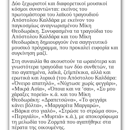
Δύο ξεχωριστοί και διαφορετικοί μουσικοί
κόσμοι συναντώνται: εκείνος του
πρωτομάστορα του λαϊκού τραγουδιού
Απόστολου Καλδάρα με εκείνον του
παγκοσμίως αναγνωρισμένου Μίκη
Θεοδωράκη. Συνυφασμένα τα τραγούδια του
Απόστολου Καλδάρα και του Μίκη
Θεοδωράκη δημιουργούν ένα σαγηνευτικό
μουσικό πρόγραμμα, που προκαλεί ευφορία και
συγκίνηση μαζί.
Στη συναυλία θα ακουστούν τα ωραιότερα και
γνωστότερα τραγούδια των δύο συνθετών, τα
πιο αγαπημένα, λαϊκά, ζεϊμπέκικα, αλλά και
ερωτικά και λυρικά (του Απόστολου Καλδάρα:
«Όνειρο απατηλό», «Νύχτωσε χωρίς φεγγάρι»,
«Μικρά Ασία», «Όποια και να ‘σαι», «Συ μου
χάραξες πορεία» κ.ά. και του Μίκη
Θεοδωράκη: «Δραπετσώνα», «Το φεγγάρι
κάνει βόλτα», «Μαργαρίτα Μαργαρώ»,
«Βάρκα στο γιαλό», «Στρώσε το στρώμα σου»,
«Περιγιάλι», «Μυρτιά» κ.ά.), με αποκορύφωμα
τη μελωδία του Ζορμπά που αγαπήθηκε στα
πέρατα της οικουμένης.