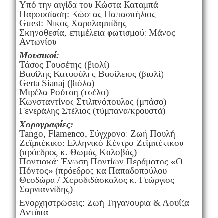
Υπό την αιγίδα του Κώστα Καταμπά
Παρουσίαση: Κώστας Παπασπήλιος
Guest: Νίκος Χαραλαμπίδης
Σκηνοθεσία, επιμέλεια φωτισμού: Μάνος
Αντωνίου
Μουσικοί:
Τάσος Γουσέτης (βιολί)
Βασίλης Κατσούλης Βασίλειος (βιολί)
Gerta Sianaj (βιόλα)
Μιρέλα Ρούτση (τσέλο)
Κωνσταντίνος Στιλπνόπουλος (μπάσο)
Γενεράλης Στέλιος (τύμπανα/κρουστά)
Χορογραφίες:
Tango, Flamenco, Σύγχρονο: Ζωή Πουλή
Ζεϊμπέκικο: Ελληνικό Κέντρο Ζεϊμπέκικου
(πρόεδρος κ. Θωμάς Κολοβός)
Ποντιακά: Ένωση Ποντίων Περάματος «Ο
Πόντος» (πρόεδρος κα Παπαδοπούλου
Θεοδώρα / Χοροδιδάσκαλος κ. Γεώργιος
Σαργιαννίδης)
Ενορχηστρώσεις: Ζωή Τηγανούρια & Λουΐζα
Αντύπα