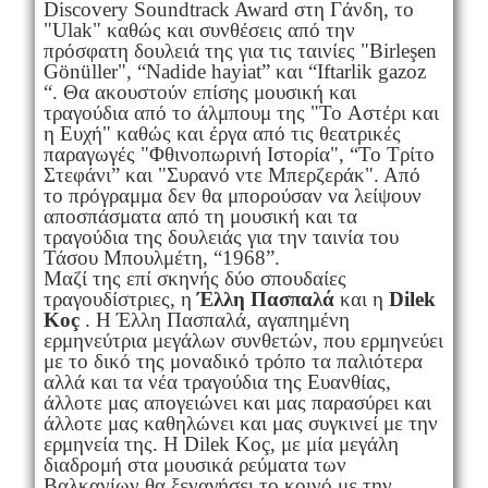
Discovery Soundtrack Award στη Γάνδη, το
"Ulak" καθώς και συνθέσεις από την
πρόσφατη δουλειά της για τις ταινίες "Birleşen
Gönüller", “Nadide hayiat” και “Iftarlik gazoz
“. Θα ακουστούν επίσης μουσική και
τραγούδια από το άλμπουμ της "Το Aστέρι και
η Eυχή" καθώς και έργα από τις θεατρικές
παραγωγές "Φθινοπωρινή Iστορία", “Το Τρίτο
Στεφάνι” και "Συρανό ντε Μπερζεράκ". Από
το πρόγραμμα δεν θα μπορούσαν να λείψουν
αποσπάσματα από τη μουσική και τα
τραγούδια της δουλειάς για την ταινία του
Τάσου Μπουλμέτη, “1968”.
Μαζί της επί σκηνής δύο σπουδαίες
τραγουδίστριες, η
Έλλη Πασπαλά
και η
Dilek
Koç
. Η Έλλη Πασπαλά, αγαπημένη
ερμηνεύτρια μεγάλων συνθετών, που ερμηνεύει
με το δικό της μοναδικό τρόπο τα παλιότερα
αλλά και τα νέα τραγούδια της Ευανθίας,
άλλοτε μας απογειώνει και μας παρασύρει και
άλλοτε μας καθηλώνει και μας συγκινεί με την
ερμηνεία της. Η Dilek Koç, με μία μεγάλη
διαδρομή στα μουσικά ρεύματα των
Βαλκανίων θα ξεναγήσει το κοινό με την