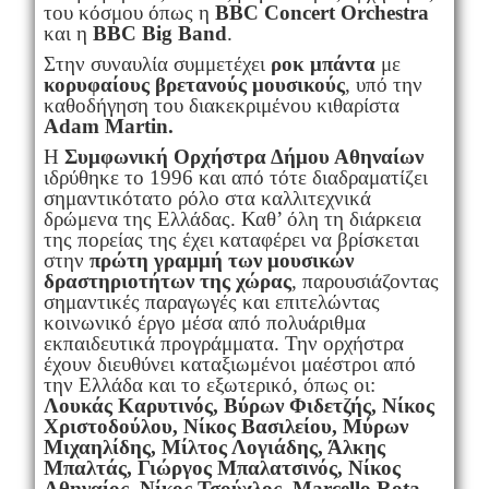
του κόσμου όπως η
BBC
Concert
Orchestra
και η
BBC
Big
Band
.
Στην συναυλία συμμετέχει
ροκ μπάντα
με
κορυφαίους βρετανούς μουσικούς
, υπό την
καθοδήγηση του διακεκριμένου κιθαρίστα
Adam Martin.
Η
Συμφωνική Ορχήστρα Δήμου Αθηναίων
ιδρύθηκε το 1996 και από τότε διαδραματίζει
σημαντικότατο ρόλο στα καλλιτεχνικά
δρώμενα της Ελλάδας. Καθ’ όλη τη διάρκεια
της πορείας της έχει καταφέρει να βρίσκεται
στην
πρώτη γραμμή των μουσικών
δραστηριοτήτων της χώρας
, παρουσιάζοντας
σημαντικές παραγωγές και επιτελώντας
κοινωνικό έργο μέσα από πολυάριθμα
εκπαιδευτικά προγράμματα. Την ορχήστρα
έχουν διευθύνει καταξιωμένοι μαέστροι από
την Ελλάδα και το εξωτερικό, όπως οι:
Λουκάς Καρυτινός, Βύρων Φιδετζής, Νίκος
Χριστοδούλου, Νίκος Βασιλείου, Μύρων
Μιχαηλίδης, Μίλτος Λογιάδης, Άλκης
Μπαλτάς, Γιώργος Μπαλατσινός, Νίκος
Αθηναίος, Νίκος Τσούχλος, Marcello Rota
,