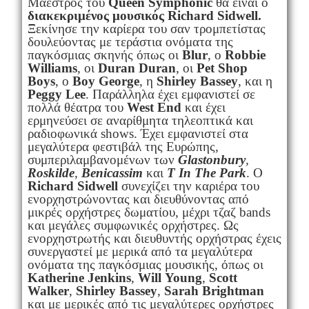
Μαέστρος του
Queen
Symphonic
θα είναι ο
διακεκριμένος μουσικός
Richard
Sidwell
.
Ξεκίνησε την καρίερα του σαν τρομπετίστας
δουλεύοντας με τεράστια ονόματα της
παγκόσμιας σκηνής όπως οι
Blur
, ο
Robbie
Williams
, οι
Duran
Duran
, οι
Pet
Shop
Boys
, ο
Boy
George
, η
Shirley
Bassey
, και η
Peggy
Lee
. Παράλληλα έχει εμφανιστεί σε
πολλά θέατρα του
West
End
και έχει
ερμηνεύσει σε αναρίθμητα τηλεοπτικά και
ραδιοφωνικά shows. Έχει εμφανιστεί στα
μεγαλύτερα φεστιβάλ της Ευρώπης,
συμπεριλαμβανομένων των
Glastonbury
,
Roskilde
,
Benicassim
και
T
In
The
Park
. Ο
Richard
Sidwell
συνεχίζει την καριέρα του
ενορχηστρώνοντας και διευθύνοντας από
μικρές ορχήστρες δωματίου, μέχρι τζαζ bands
και μεγάλες συμφωνικές ορχήστρες. Ως
ενορχηστρωτής και διευθυντής ορχήστρας έχεις
συνεργαστεί με μερικά από τα μεγαλύτερα
ονόματα της παγκόσμιας μουσικής, όπως οι
Katherine
Jenkins
,
Will
Young
,
Scott
Walker
,
Shirley
Bassey
,
Sarah
Brightman
και με μερικές από τις μεγαλύτερες ορχήστρες