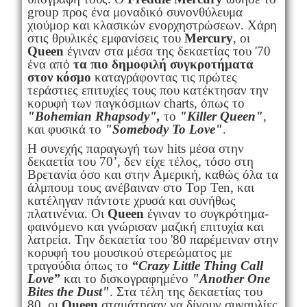
group προς ένα μοναδικό συνονθύλευμα
χιούμορ και κλασικών ενορχηστρώσεων. Χάρη
στις θρυλικές εμφανίσεις του
Mercury
, οι
Queen
έγιναν στα μέσα της δεκαετίας του '70
ένα από
τα πιο δημοφιλή συγκροτήματα
στον κόσμο
καταγράφοντας τις πρώτες
τεράστιες επιτυχίες τους που κατέκτησαν την
κορυφή των παγκόσμιων charts, όπως το
"Bohemian Rhapsody",
το
"Killer Queen"
,
και φυσικά το
"Somebody To Love"
.
H συνεχής παραγωγή των hits μέσα στην
δεκαετία του 70’, δεν είχε τέλος, τόσο στη
Βρετανία όσο και στην Αμερική, καθώς όλα τα
άλμπουμ τους ανέβαιναν στο Top Ten, και
κατέληγαν πάντοτε χρυσά και συνήθως
πλατινένια. Οι
Queen
έγιναν το συγκρότημα-
φαινόμενο και γνώρισαν μαζική επιτυχία και
λατρεία. Την δεκαετία του '80 παρέμειναν στην
κορυφή του μουσικού στερεώματος με
τραγούδια όπως το
“Crazy Little Thing Call
Love”
και το δισκογραφημένο
"Another One
Bites the Dust"
. Στα τέλη της δεκαετίας του
80, οι
Queen
σταμάτησαν να δίνουν συναυλίες