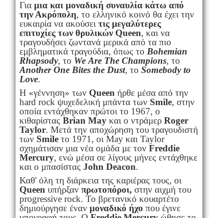
Για
μια και μοναδική συναυλία κάτω από
την Ακρόπολη
, το ελληνικό κοινό θα έχει την
ευκαιρία να ακούσει
τις μεγαλύτερες
επιτυχίες των θρυλικών
Queen
, και να
τραγουδήσει ζωντανά μερικά από τα πιο
εμβληματικά τραγούδια, όπως το
Bohemian
Rhapsody
,
το
We
Are
The
Champions
,
το
Another
One
Bites
the
Dust
,
το
Somebody
to
Love
.
Η «γέννηση» των
Queen
ήρθε μέσα από την
hard rock ψυχεδελική μπάντα των
Smile
, στην
οποία εντάχθηκαν πρώτοι το 1967, ο
κιθαρίστας
Brian May
και ο ντράμερ
Roger
Taylor
. Μετά την αποχώρηση του τραγουδιστή
των
Smile
το 1971, οι May και Taylor
σχημάτισαν μια νέα ομάδα με τον
Freddie
Mercury
, ενώ μέσα σε λίγους μήνες εντάχθηκε
και ο μπασίστας
John Deacon
.
Καθ' όλη τη διάρκεια της καριέρας τους, οι
Queen
υπήρξαν
πρωτοπόροι,
στην αιχμή του
progressive rock. Το βρετανικό κουαρτέτο
δημιούργησε έναν
μοναδικό ήχο
που έγινε
υπογραφή τους. Ο
Freddie Mercury
ώθησε το