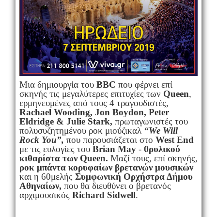
Μια δημιουργία του
BBC
που φέρνει επί
σκηνής τις μεγαλύτερες επιτυχίες των
Queen
,
ερμηνευμένες από τους 4 τραγουδιστές,
Rachael
Wooding
,
Jon
Boydon
,
Peter
Eldridge
&
Julie
Stark
,
πρωταγωνιστές του
πολυσυζητημένου ροκ μιούζικαλ
“We Will
Rock You”,
που παρουσιάζεται στο
West End
με τις ευλογίες του
Brian May
-
θρυλικού
κιθαρίστα των Queen.
Μαζί τους, επί σκηνής,
ροκ μπάντα κορυφαίων βρετανών μουσικών
και η 60μελής
Συμφωνική Ορχήστρα Δήμου
Αθηναίων,
που θα διευθύνει ο βρετανός
αρχιμουσικός
Richard Sidwell
.