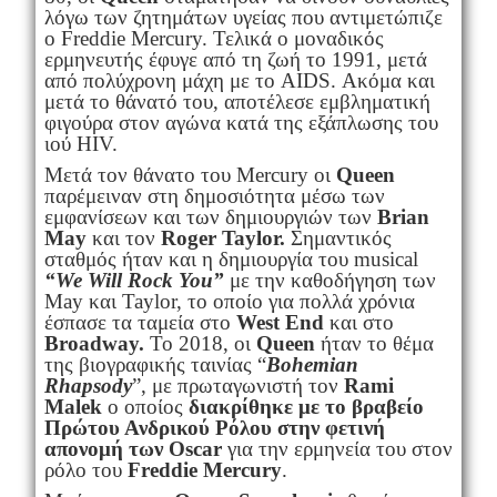
λόγω των ζητημάτων υγείας που αντιμετώπιζε
ο Freddie Mercury. Τελικά ο μοναδικός
ερμηνευτής έφυγε από τη ζωή το 1991, μετά
από πολύχρονη μάχη με το AIDS. Ακόμα και
μετά το θάνατό του, αποτέλεσε εμβληματική
φιγούρα στον αγώνα κατά της εξάπλωσης του
ιού HIV.
Μετά τον θάνατο του Mercury οι
Queen
παρέμειναν στη δημοσιότητα μέσω των
εμφανίσεων και των δημιουργιών των
Brian
May
και τον
Roger Taylor.
Σημαντικός
σταθμός ήταν και η δημιουργία του musical
“We Will Rock You”
με την καθοδήγηση των
May και Taylor, το οποίο για πολλά χρόνια
έσπασε τα ταμεία στο
West
End
και στο
Broadway
.
Το 2018, οι
Queen
ήταν το θέμα
της βιογραφικής ταινίας “
Bohemian
Rhapsody
”, με πρωταγωνιστή τον
Rami
Malek
ο οποίος
διακρίθηκε με το βραβείο
Πρώτου Ανδρικού Ρόλου στην φετινή
απονομή των
Oscar
για την ερμηνεία του στον
ρόλο του
Freddie Mercury
.