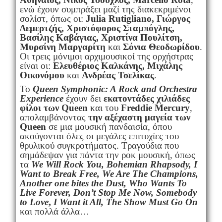
ενώ έχουν συμπράξει μαζί της διακεκριμένοι
σολίστ, όπως οι:
Julia Rutigliano, Γιώργος
Δεμερτζής, Χριστόφορος Σταμπόγλης,
Βασίλης Καβάγιας, Χριστίνα Πουλίτση,
Μυρσίνη Μαργαρίτη
και
Σόνια Θεοδωρίδου
.
Οι τρεις μόνιμοι αρχιμουσικοί της ορχήστρας
είναι οι:
Ελευθέριος Καλκάνης, Μιχάλης
Οικονόμου
και
Ανδρέας Τσελίκας
.
Το ​​
Queen Symphonic:
A
Rock and
Orchestra
Experience
έχουν δει
εκατοντάδες χιλιάδες
φίλοι των
Queen
και του
Freddie
Mercury
,
απολαμβάνοντας
την αξέχαστη μαγεία των
Queen
σε μια μουσική πανδαισία, όπου
ακούγονται όλες οι μεγάλες επιτυχίες του
θρυλικού συγκροτήματος. Τραγούδια που
σημάδεψαν για πάντα την ροκ μουσική, όπως
τα
We Will Rock You, Bohemian Rhapsody, I
Want to Break Free, We Are The Champions,
Another one bites the Dust, Who Wants To
Live Forever, Don’t Stop Me Now, Somebody
to Love
,
I Want it All, The Show Must Go On
και πολλά άλλα…