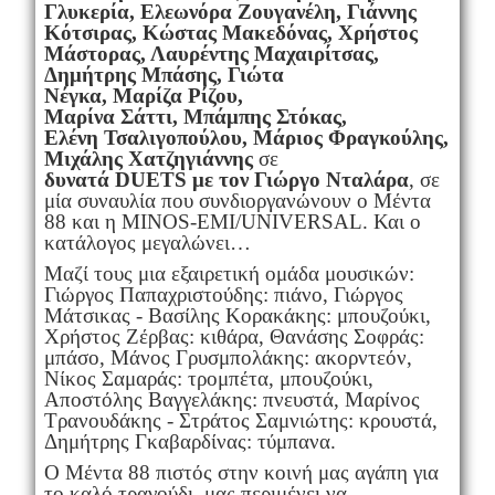
Γλυκερία, Ελεωνόρα Ζουγανέλη, Γιάννης
Κότσιρας, Κώστας Μακεδόνας, Χρήστος
Μάστορας, Λαυρέντης Μαχαιρίτσας,
Δημήτρης
Μπάσης, Γιώτα
Νέγκα,
Μαρίζα
Ρίζου,
Μαρίνα
Σάττι,
Μπάμπης
Στόκας,
Ελένη
Τσαλιγοπούλου, Μάριος Φραγκούλης,
Μιχάλης Χατζηγιάννης
σε
δυνατά
DUETS
με τον Γιώργο Νταλάρα
, σε
μία συναυλία που συνδιοργανώνουν ο Μέντα
88 και η ΜINOS-EMI/UNIVERSAL. Και ο
κατάλογος μεγαλώνει…
Μαζί τους μια εξαιρετική ομάδα μουσικών:
Γιώργος Παπαχριστούδης: πιάνο, Γιώργος
Μάτσικας - Βασίλης Κορακάκης: μπουζούκι,
Χρήστος Ζέρβας: κιθάρα, Θανάσης Σοφράς:
μπάσο, Μάνος Γρυσμπολάκης: ακορντεόν,
Νίκος Σαμαράς: τρομπέτα, μπουζούκι,
Αποστόλης Βαγγελάκης: πνευστά, Μαρίνος
Τρανουδάκης - Στράτος Σαμνιώτης: κρουστά,
Δημήτρης Γκαβαρδίνας: τύμπανα.
Ο Μέντα 88 πιστός στην κοινή μας αγάπη για
το καλό τραγούδι, μας περιμένει να