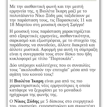
Με την αισθαντική φωνή και την μεστή
ερμηνεία της, η Βιολέτα Ίκαρη μαζί με το
πολυτάλαντο Νίκο Ξύδη μας ταξιδεύουν με
την παράσταση τους, τις Παρασκευές 11 και
18 Μαρτίου στη μουσική σκηνή Σφίγγα!
Η μουσική τους παράσταση χαρακτηρίζεται
από εξαιρετικές ερμηνείες, αισθαντικότητα,
σαρκασμό και εξωστρέφεια, με το στοιχείο της
παράδοσης να συνοδεύει, άλλοτε διακριτά και
άλλοτε μυστικά. Αφορμή για αυτή τη σύμπραξη
είναι η συνεργασία τους στον δίσκο που ήδη
κυκλοφορεί με τίτλο "Πορτοκάλι".
Δύο υπέροχοι καλλιτέχνες που οι συναυλίες
τους "ακολουθούν την επιτυχία" μέσα από την
αγάπη του κοινού τους!
Η
Βιολέτα Ίκαρη
είναι μια από τις πιο
χαρακτηριστικές νέες ερμηνεύτριες η οποία
κατάφερε να ξεχωρίσει με το μοναδικό
ηχόχρωμα της φωνής της.
Ο
Νίκος Ξύδης
με 5 δίσκους στο ενεργητικό
του, ερμηνεύει, ενορχηστρώνει και συμμετέχει