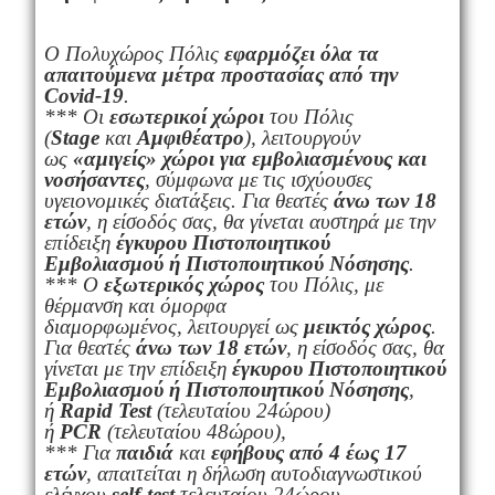
Ο Πολυχώρος Πόλις
εφαρμόζει όλα τα
απαιτούμενα μέτρα προστασίας από την
Covid-19
.
*** Οι
εσωτερικοί
χώροι
του Πόλις
(
Stage
και
Αμφιθέατρο
), λειτουργούν
ως
«αμιγείς» χώροι για εμβολιασμένους και
νοσήσαντες
, σύμφωνα με τις ισχύουσες
υγειονομικές διατάξεις. Για θεατές
άνω των 18
ετών
, η είσοδός σας, θα γίνεται αυστηρά με την
επίδειξη
έγκυρου Πιστοποιητικού
Εμβολιασμού ή Πιστοποιητικού Νόσησης
.​
*** Ο
εξωτερικός χώρος
του Πόλις, με
θέρμανση και όμορφα
διαμορφωμένος, λειτουργεί ως
μεικτός χώρος
.
Για θεατές
άνω των 18 ετών
, η είσοδός σας, θα
γίνεται με την επίδειξη
έγκυρου Πιστοποιητικού
Εμβολιασμού ή Πιστοποιητικού Νόσησης
,
ή
Rapid
Test
(τελευταίου 24ώρου)
ή
PCR
(τελευταίου 48ώρου),
*** Για
παιδιά
και
εφήβους
από 4 έως 17
ετών
, απαιτείται η δήλωση αυτοδιαγνωστικού
ελέγχου
self-
test
τελευταίου 24ώρου.