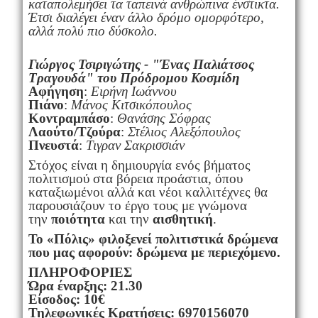
καταπολεμήσει τα ταπεινά ανθρώπινα ένστικτα.
Έτσι διαλέγει έναν άλλο δρόμο ομορφότερο,
αλλά πολύ πιο δύσκολο.
Γιώργος Τσιριγώτης - "Ένας Παλιάτσος
Τραγουδά" του Πρόδρομου Κοσμίδη
Αφήγηση
:
Ειρήνη Ιωάννου
Πιάνο
:
Μάνος Κιτσικόπουλος
Κοντραμπάσο
:
Θανάσης Σόφρας
Λαούτο/Τζούρα
:
Στέλιος Αλεξόπουλος
Πνευστά
:
Τιγραν Σακρισσιάν
Στόχος είναι η δημιουργία ενός βήματος
πολιτισμού στα βόρεια προάστια, όπου
καταξιωμένοι αλλά και νέοι καλλιτέχνες θα
παρουσιάζουν το έργο τους με γνώμονα
την
ποιότητα
και την
αισθητική
.
Το «Πόλις» φιλοξενεί πολιτιστικά δρώμενα
που μας αφορούν: δρώμενα με περιεχόμενο.
ΠΛΗΡΟΦΟΡΙΕΣ
Ώρα έναρξης: 21.30
Είσοδος: 10€
Τηλεφωνικές Κρατήσεις: 6970156070