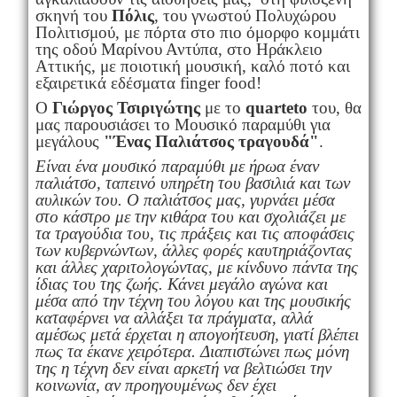
σκηνή του
Πόλις
, του γνωστού Πολυχώρου
Πολιτισμού, με πόρτα στο πιο όμορφο κομμάτι
της οδού Μαρίνου Αντύπα, στο Ηράκλειο
Αττικής, με ποιοτική μουσική, καλό ποτό και
εξαιρετικά εδέσματα finger food!
Ο
Γιώργος Τσιριγώτης
με το
quarteto
του, θα
μας παρουσιάσει το Μουσικό παραμύθι για
μεγάλους
"Έ
νας Παλιάτσος τραγουδά"
.
Είναι ένα μουσικό παραμύθι με ήρωα έναν
παλιάτσο, ταπεινό υπηρέτη του βασιλιά και των
αυλικών του. Ο παλιάτσος μας, γυρνάει μέσα
στο κάστρο με την κιθάρα του και σχολιάζει με
τα τραγούδια του, τις πράξεις και τις αποφάσεις
των κυβερνώντων, άλλες φορές καυτηριάζοντας
και άλλες χαριτολογώντας, με κίνδυνο πάντα της
ίδιας του της ζωής. Κάνει μεγάλο αγώνα και
μέσα από την τέχνη του λόγου και της μουσικής
καταφέρνει να αλλάξει τα πράγματα, αλλά
αμέσως μετά έρχεται η απογοήτευση, γιατί βλέπει
πως τα έκανε χειρότερα. Διαπιστώνει πως μόνη
της η τέχνη δεν είναι αρκετή να βελτιώσει την
κοινωνία, αν προηγουμένως δεν έχει