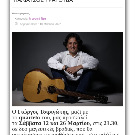
ΠΑΛΙΑΤΣΟΣ ΤΡΑΓΟΥΔΑ
Λεπτομέρειες
Κατηγορία:
Μουσικά Νέα
Δημοσιεύθηκε : 10 Μαρτίου 2022
Ο
Γιώργος Τσιριγώτης
, μαζί με
το
quarteto
του, μας προσκαλεί,
τα
Σάββατα 12 και 26 Μαρτίου
, στις
21.30
,
σε δυο μαγευτικές βραδιές, που θα
αγκαλιάσουν τις αισθήσεις μας, στη φιλόξενη