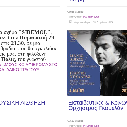
Λεπτομέρειες
Κατηγορία:
Μουσικά Νέα
Δημοσιεύθηκε : 16 Απριλίου 2022
κό σχήμα
"SIBEMOL"
,
αλεί την
Παρασκευή 29
, στις
21.30
, σε μία
 βραδιά, που θα αγκαλιάσει
εις μας, στη φιλόξενη
υ
Πόλις
, του γνωστού
ρα...ΜΟΥΣΙΚΟ ΑΦΙΕΡΩΜΑ ΣΤΟ
ΑΙ ΛΑΙΚΟ ΤΡΑΓΟΥΔΙ
ΟΥΣΙΚΗ ΑΙΣΘΗΣΗ
Εκπαιδευτικές & Κοινω
Ορχήστρας Γκαμελάν
Λεπτομέρειες
Κατηγορία:
Μουσικά Νέα