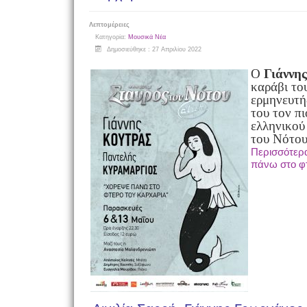
Λεπτομέρειες
Κατηγορία:
Μουσικά Νέα
Δημοσιεύθηκε : 27 Απριλίου 2022
Ο
Γιάννη
καράβι το
ερμηνευτή
του τον π
ελληνικού
του Νότου
Περισσότερ
πάνω στο φ