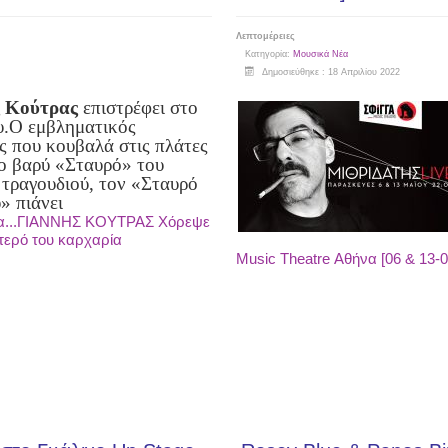
Λεπτομέρειες
Κατηγορία:
Μουσικά Νέα
Δημοσιεύθηκε : 18 Απριλίου 2022
ς Κούτρας
επιστρέφει στο
υ.
Ο εμβληματικός
ς που κουβαλά στις πλάτες
ιο βαρύ «Σταυρό» του
 τραγουδιού,
τον «Σταυρό
» πιάνει
α...ΓΙΑΝΝΗΣ ΚΟΥΤΡΑΣ Χόρεψε
τερό του καρχαρία
Music Theatre Αθήνα [06 & 13-0