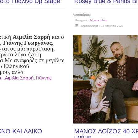
 στο Γυάλινο Up Stage
Rosey Blue & Panos Bi
Λεπτομέρειες
Κατηγορία:
Μουσικά Νέα
Δημοσιεύθηκε : 17 Απριλίου 2022
ατική
Αιμιλία Σαρρή
και ο
ής
Γιάννης Γεωργάνος,
νται σε μία παράσταση,
πρώτο λόγο έχει η
α.
Με αναφορές σε μεγάλες
ου Ελληνικού
μου, αλλά
...Αιμιλία Σαρρή, Γιάννης
ΝΟ ΚΑΙ ΛΑΙΚΟ
ΜΑΝΟΣ ΛΟΪΖΟΣ 40 ΧΡΟ
μνήμη