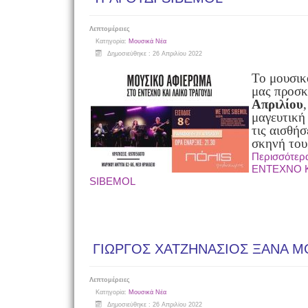
Λεπτομέρειες
Κατηγορία:
Μουσικά Νέα
Δημοσιεύθηκε : 26 Απριλίου 2022
Το μουσι
μας προσκ
Απριλίου
μαγευτική
τις αισθήσ
σκηνή το
Περισσότε
ΕΝΤΕΧΝΟ Κ
SIBEMOL
ΓΙΩΡΓΟΣ ΧΑΤΖΗΝΑΣΙΟΣ ΞΑΝΑ Μ
Λεπτομέρειες
Κατηγορία:
Μουσικά Νέα
Δημοσιεύθηκε : 26 Απριλίου 2022