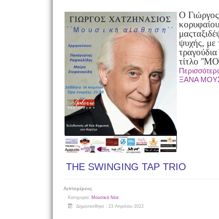
Ο Γιώργος
κορυφαίου
μας
ταξιδέ
ψυχής, με
τραγούδια
τίτλο ''
Περισσότερ
ΞΑΝΑ ΜΟΥΣ
THE SWINGING TAP TRIO
Λεπτομέρειες
Κατηγορία:
Μουσικά Νέα
Δημοσιεύθηκε : 23 Απριλίου 2022