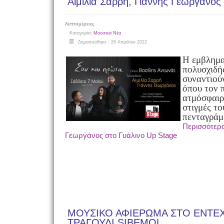
Αιμιλία Σαρρή, Γιάννης Γεωργάνος
Λεπτομέρειες
Κατηγορία:
Μουσικά Νέα
Δημοσιεύθηκε : 26 Απριλίου 2022
Η εμβλημ
πολυσχιδ
συναντιού
όπου τον 
ατμόσφαιρ
στιγμές τ
πενταγράμ
Περισσότερα
Γεωργάνος στο Γυάλινο Up Stage
ΜΟΥΣΙΚΟ ΑΦΙΕΡΩΜΑ ΣΤΟ ΕΝΤΕΧ
ΤΡΑΓΟΥΔΙ SIBEMOL