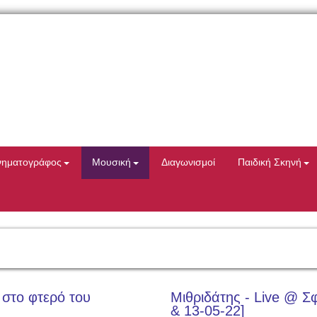
νηματογράφος
Μουσική
Διαγωνισμοί
Παιδική Σκηνή
το φτερό του
Μιθριδάτης - Live @ Σ
& 13-05-22]