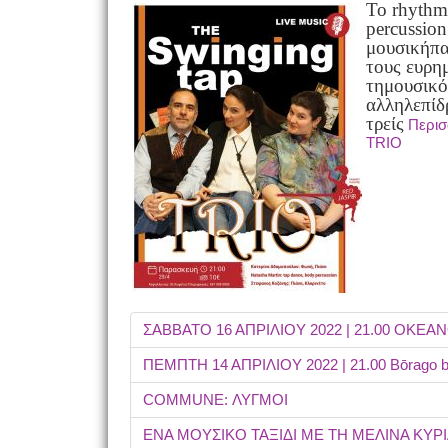
To rhythm
percussion
μουσική
πα
τους ευρη
τη
μουσικό
αλληλεπίδ
τρείς
Περι
TRIO
ΣΑΒΒΑΤΟ 16 ΑΠΡΙΛΙΟΥ 2022 | 21.00 OKEANO
ΠΕΜΠΤΗ 14 ΑΠΡΙΛΙΟΥ 2022 | 21.00 Bōrago by
COMMUNE: ΛΥΓΜΟΙ
ΕΝΑ ΜΟΥΣΙΚΟ ΤΑΞΙΔΙ ΜΕ ΤΗ ΜΕΛΙΝΑ ΚΥΡΙ