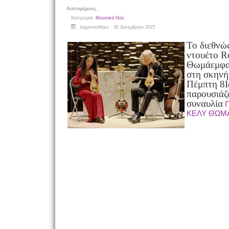
Λεπτομέρειες
Κατηγορία:
Μουσικά Νέα
Δημοσιεύθηκε : 30 Δεκεμβρίου 2025
Το διεθνώ
ντουέτο R
Θωμά
εμφα
στη σκηνή 
Πέμπτη 8
Ι
παρουσιάζ
συναυλία
Π
KΕΛΥ ΘΩΜΑ