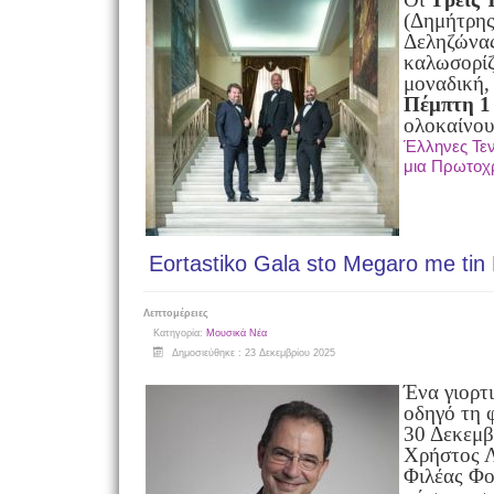
(Δημήτρη
Δεληζώνας
καλωσορίζ
μοναδική,
Πέμπτη 1
ολοκαίνου
Έλληνες Τεν
μια Πρωτοχρ
Eortastiko Gala sto Megaro me tin K
Λεπτομέρειες
Κατηγορία:
Μουσικά Νέα
Δημοσιεύθηκε : 23 Δεκεμβρίου 2025
Ένα γιορτι
οδηγό τη 
30 Δεκεμβ
Χρήστος 
Φιλέας Φο