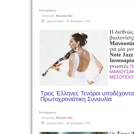
Λεπτομέρειες
Κατηγορία:
Μουσικά Νέα
Δημοσιεύθηκε : 25 Δεκεμβρίου 2025
Η διεθνώς
βιολονίστ
Μανουσά
για μία μ
Note Jazz
Ιανουαρί
γνωστές
Π
ΜΑΝΟΥΣΑΚ
ΜΕΣΟΓΕΙΟ
Τρεις Έλληνες Τενόροι υποδέχονται
Πρωτοχρονιάτικη Συναυλία
Λεπτομέρειες
Κατηγορία:
Μουσικά Νέα
Δημοσιεύθηκε : 24 Δεκεμβρίου 2025
Οι
Τρεις 