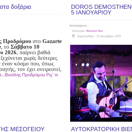
 στα δοξάρια
DOROS DEMOSTHENOU
5 ΙΑΝΟΥΑΡΙΟΥ
Λεπτομέρειες
Κατηγορία:
Μουσικά Νέα
Δημοσιεύθηκε : 22 Δεκεμβρίου 2025
ς Προδρόμου
στο
Gazarte
e
, το
Σάββατο 10
ου 2026
, παίρνει βαθιά
ξεχύνεται χωρίς δεύτερες
ε έναν κόσμο που, όπως
οιητής, τον έχει ονειρευτεί,
...Βασίλης Προδρόμου Ριχ' τε
ΤΗΣ ΜΕΣΟΓΕΙΟΥ
ΑΥΤΟΚΡΑΤΟΡΙΚΗ ΒΙΕΝ