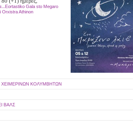
 80 (+1) ημέρες,
...Eortastiko Gala sto Megaro
i Orxistra Athinon
ων ΧΕΙΜΕΡΙΝΩΝ ΚΟΛΥΜΒΗΤΩΝ
Ι ΒΑΛΣ