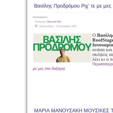
Βασίλης Προδρόμου Ριχ' τε με μες
Λεπτομέρειες
Κατηγορία:
Μουσικά Νέα
Δημοσιεύθηκε : 25 Δεκεμβρίου 2025
Ο
Βασίλη
Roof
Stag
Ιανουαρί
ανάσα και 
σκέψεις σ
λέει κι ο π
Περισσότερα
με μες στα δοξάρια
ΜΑΡΙΑ ΜΑΝΟΥΣΑΚΗ ΜΟΥΣΙΚΕΣ 