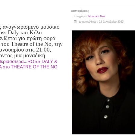
Λεπτομέρειες
Κατηγορία:
Μουσικά Νέα
Δημοσιεύθηκε : 22 Δεκεμβρίου 2025
ς αναγνωρισμένο μουσικό
oss Daly και Κέλυ
νίζεται για πρώτη φορά
του Theatre of the No, την
ανουαρίου στις 21:00,
οντας μια μοναδική
ερισσότερα...ROSS DALY &
 στο THEATRE OF THE NO