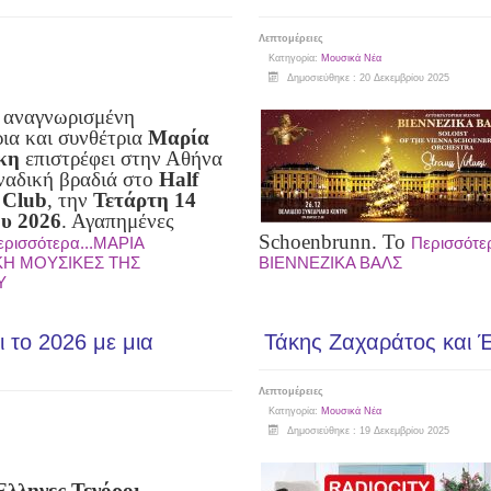
Λεπτομέρειες
Κατηγορία:
Μουσικά Νέα
Δημοσιεύθηκε : 20 Δεκεμβρίου 2025
 αναγνωρισμένη
ρια και συνθέτρια
Μαρία
κη
επιστρέφει στην Αθήνα
οναδική βραδιά στο
Half
 Club
, την
Τετάρτη 14
ου 2026
.
Αγαπημένες
Schoenbrunn. Το
ερισσότερα...ΜΑΡΙΑ
Περισσότε
Η ΜΟΥΣΙΚΕΣ ΤΗΣ
ΒΙΕΝΝΕΖΙΚΑ ΒΑΛΣ
Υ
 το 2026 με μια
Τάκης Ζαχαράτος και Έ
Λεπτομέρειες
Κατηγορία:
Μουσικά Νέα
Δημοσιεύθηκε : 19 Δεκεμβρίου 2025
Έλληνες Τενόροι