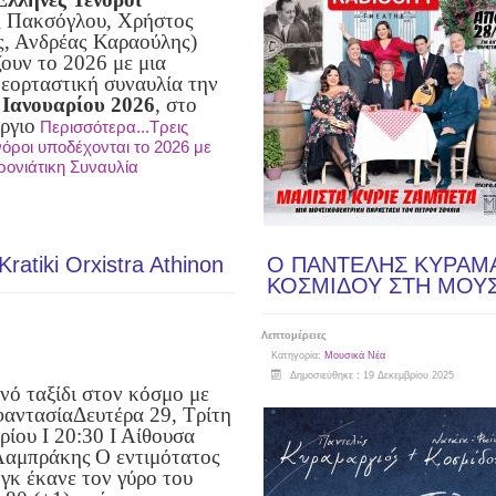
ς Πακσόγλου, Χρήστος
, Ανδρέας Καραούλης)
ουν το 2026 με μια
 εορταστική συναυλία την
 Ιανουαρίου 2026
, στο
ργιο
Περισσότερα...Τρεις
όροι υποδέχονται το 2026 με
ονιάτικη Συναυλία
ratiki Orxistra Athinon
Ο ΠΑΝΤΕΛΗΣ ΚΥΡΑΜΑ
ΚΟΣΜΙΔΟΥ ΣΤΗ ΜΟΥΣ
Λεπτομέρειες
Κατηγορία:
Μουσικά Νέα
Δημοσιεύθηκε : 19 Δεκεμβρίου 2025
νό ταξίδι στον κόσμο με
φαντασία
Δευτέρα 29, Τρίτη
ρίου Ι 20:30 Ι Αίθουσα
Λαμπράκης
Ο εντιμότατος
γκ έκανε τον γύρο του