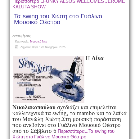
Περισσότερα...FUNKY ALSOS WELCOMES JEROME
KALUTA SHOW
Τα swing του Χιώτη στο Γυάλινο
Μουσικό Θέατρο
Λεπτομέρειες
Κατηγορία:
Μουσικά Νέα
Δημοσιεύθηκε : 26 Νοεμβρίου 2025
Η
Λίνα
Νικολακοπούλου
σχεδιάζει και επιμελείται
καλλιτεχνικά τα swing, τα mambo και τα λαϊκά
του Μανώλη Χιώτη.
Στη μουσική παράσταση
που ανεβαίνει στο Γυάλινο Μουσικό Θέατρο
από το Σάββατο 6
Περισσότερα...Τα swing του
Χιώτη στο Γυάλινο Μουσικό Θέατρο