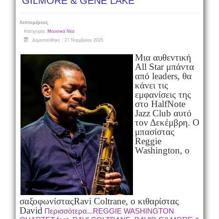
GILMORE & GENE LAKE
Λεπτομέρειες
Κατηγορία:
Μουσικά Νέα
Δημοσιεύθηκε : 27 Νοεμβρίου 2025
Μια αυθεντική
All Star μπάντα
από leaders, θα
κάνει τις
εμφανίσεις της
στο Half
Note
Jazz Club αυτό
τον Δεκέμβρη. Ο
μπασίστας
Reggie
Washington, o
σαξοφωνίστας
Ravi Coltrane, o κιθαρίστας
David
Περισσότερα...REGGIE WASHINGTON