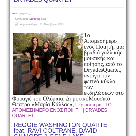
Λεπτομέρειες
Κατηγορία:
Μουσικά Νέα
Δημοσιεύθηκε : 25 Νοεμβρίου 2025
Το
Απομεσήμερο
ενός Ποιητή, μια
βραδιά γαλλικής
μουσικής και
ποίησης, από το
Dryades
Quartet,
ανοίγει τον
φετινό κύκλο
των
εκδηλώσεων στο
Φουαγιέ του Ολύμπια, Δημοτικό
Μουσικό
Θέατρο «Μαρία Κάλλας»,
Περισσότερα...ΤΟ
ΑΠΟΜΕΣΗΜΕΡΟ ΕΝΟΣ ΠΟΙΗΤΗ | DRYADES
QUARTET
REGGIE WASHINGTON QUARTET
feat. RAVI COLTRANE, DAVID