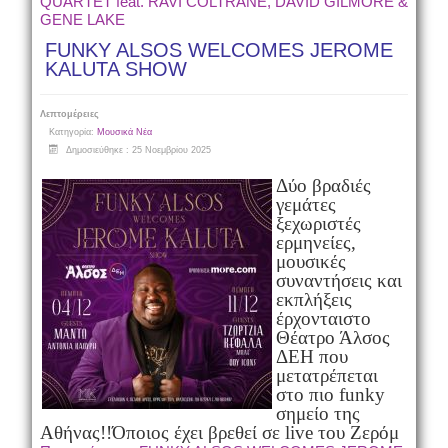
QUARTET feat. RAVI COLTRANE, DAVID GILMORE &
GENE LAKE
FUNKY ALSOS WELCOMES JEROME
KALUTA SHOW
Λεπτομέρειες
Κατηγορία:
Μουσικά Νέα
Δημοσιεύθηκε : 25 Νοεμβρίου 2025
Δύο βραδιές
γεμάτες
ξεχωριστές
ερμηνείες,
μουσικές
συναντήσεις και
εκπλήξεις
έρχονται
στο
Θέατρο Άλσος
ΔΕΗ που
μετατρέπεται
στο πιο funky
σημείο της
Αθήνας!!
Όποιος έχει βρεθεί σε live του Ζερόμ