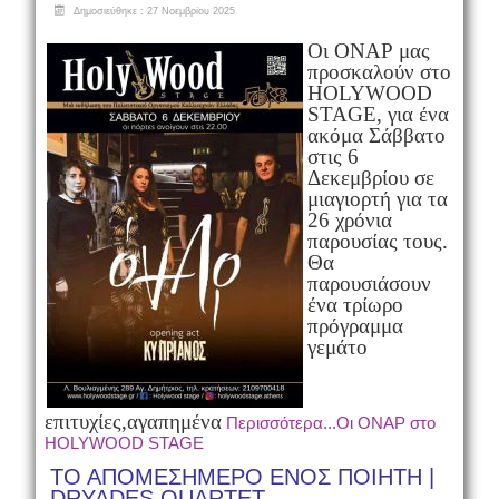
Δημοσιεύθηκε : 27 Νοεμβρίου 2025
Οι ΟΝΑΡ μας
προσκαλούν στο
HOLYWOOD
STAGE, για ένα
ακόμα Σάββατο
στις 6
Δεκεμβρίου σε
μια
γιορτή για τα
26 χρόνια
παρουσίας τους.
Θα
παρουσιάσουν
ένα τρίωρο
πρόγραμμα
γεμάτο
επιτυχίες,
αγαπημένα
Περισσότερα...Οι ΟΝΑΡ στο
HOLYWOOD STAGE
ΤΟ ΑΠΟΜΕΣΗΜΕΡΟ ΕΝΟΣ ΠΟΙΗΤΗ |
DRYADES QUARTET