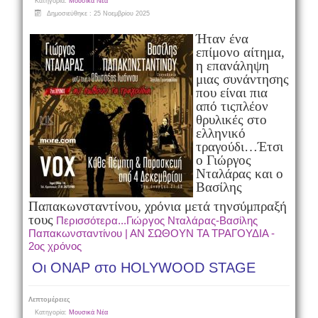
Κατηγορία:
Μουσικά Νέα
Δημοσιεύθηκε : 25 Νοεμβρίου 2025
Ήταν ένα
επίμονο αίτημα,
η επανάληψη
μιας συνάντησης
που είναι πια
από τις
πλέον
θρυλικές στο
ελληνικό
τραγούδι…
Έτσι
o Γιώργος
Νταλάρας και ο
Βασίλης
Παπακωνσταντίνου, χρόνια μετά την
σύμπραξή
τους
Περισσότερα...Γιώργος Νταλάρας-Βασίλης
Παπακωνσταντίνου | ΑΝ ΣΩΘΟΥΝ ΤΑ ΤΡΑΓΟΥΔΙΑ -
2ος χρόνος
Οι ΟΝΑΡ στο HOLYWOOD STAGE
Λεπτομέρειες
Κατηγορία:
Μουσικά Νέα