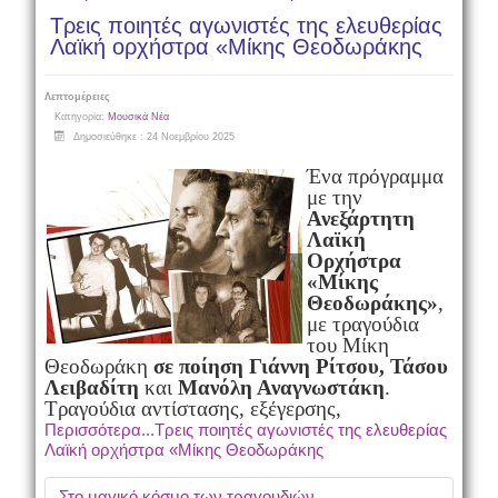
Τρεις ποιητές αγωνιστές της ελευθερίας
Λαϊκή ορχήστρα «Μίκης Θεοδωράκης
Λεπτομέρειες
Κατηγορία:
Μουσικά Νέα
Δημοσιεύθηκε : 24 Νοεμβρίου 2025
Ένα πρόγραμμα
με την
Ανεξάρτητη
Λαϊκή
Ορχήστρα
«Μίκης
Θεοδωράκης»
,
με τραγούδια
του Μίκη
Θεοδωράκη
σε ποίηση
Γιάννη Ρίτσου, Τάσου
Λειβαδίτη
και
Μανόλη Αναγνωστάκη
.
Τραγούδια αντίστασης, εξέγερσης,
Περισσότερα...Τρεις ποιητές αγωνιστές της ελευθερίας
Λαϊκή ορχήστρα «Μίκης Θεοδωράκης
Στο μαγικό κόσμο των τραγουδιών