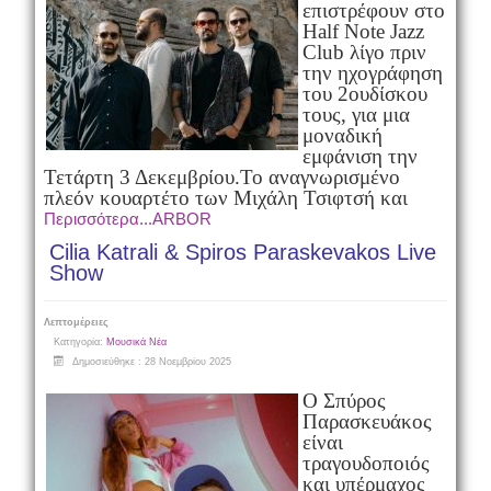
επιστρέφουν στο
Half Note Jazz
Club λίγο πριν
την ηχογράφηση
του 2ου
δίσκου
τους, για μια
μοναδική
εμφάνιση την
Τετάρτη 3 Δεκεμβρίου.
Το αναγνωρισμένο
πλεόν κουαρτέτο των Μιχάλη Τσιφτσή και
Περισσότερα...ARBOR
Cilia Katrali & Spiros Paraskevakos Live
Show
Λεπτομέρειες
Κατηγορία:
Μουσικά Νέα
Δημοσιεύθηκε : 28 Νοεμβρίου 2025
Ο Σπύρος
Παρασκευάκος
είναι
τραγουδοποιός
και υπέρμαχος