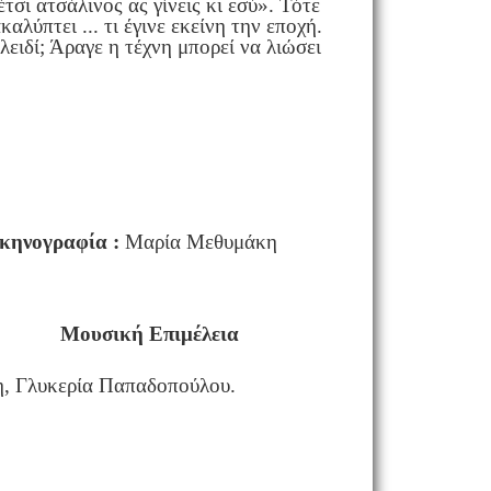
τσι ατσάλινος ας γίνεις κι εσύ». Τότε
λύπτει ... τι έγινε εκείνη την εποχή.
ειδί; Άραγε η τέχνη μπορεί να λιώσει
κηνογραφία
:
Μαρία Μεθυμάκη
ρά
Μουσική Επιμέλεια
η, Γλυκερία Παπαδοπούλου.