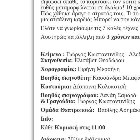
σηκώσει σπαθί, το κοριτσάκι τον κοιτά κ
ευθύς μεταμορφώνεται σε άγαλμα! 10 χρόν
Πώς χάθηκε άραγε ο στρατός του; Τι το ι
μια ατσάλινη καρδιά; Μπορεί να την κάν
Ελάτε να γνωρίσουμε τις 7 καλές τέχνες
Αυστηρώς κατάλληλη από
3 χρόνων και
Κείμενο :
Γιώργος Κωσταντινίδης - Αλε
Σκηνοθεσία:
Ελισάβετ Θεοδώρου
Χορογραφίες:
Ειρή
Βοηθός σκηνοθέτη:
Kασσάνδρα Μπ
Κοστούμια:
Δέσποινα Κολοκοτσά
Βοηθός σκηνογράφου
:
Δα
&Τραγούδια:
Γιώργος Κ
Ομάδα Θεατροποιώ
:
Βασίλης Ασημάκης
Info
:
Κάθε
Κυριακή στις 11:00
Διάρκεια:
70΄(με διάλειμμα)