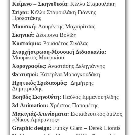
Κείμενο – Σκηνοθεσία
: Κέλλυ Σταμουλάκη
Στίχοι:
Κέλλυ Σταμουλάκη-Γιάννης
Προεστάκης
Μουσική:
Λαυρέντης Μαχαιρίτσας
Σκηνικά:
Δέσποινα Βολίδη
Κοστούμια:
Ρουσσέτος Σιγάλας
Ενορχήστρωση-Μουσική Διδασκαλία:
Μαυρίκιος Μαυρικίου
Χορογραφίες:
Αναστάσης Δεληγιάννης
Φωτισμοί:
Κατερίνα Μαραγκουδάκη
Ηχητικός Σχεδιασμός:
Δημήτρης
Δημητριάδης
Βοηθός Σκηνοθέτη:
Παύλος Εμμανουηλίδης
3
d
Animation
:
Χρήστος Παπαμέτης
Μακιγιάζ-Χτενίσματα:
Εκπαιδευτικός όμιλος
«Νίκος Αμάραντος»
Graphic design:
Funky Glam – Derek Liontis