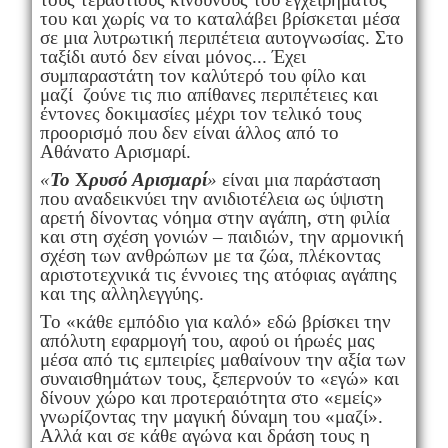
του και χωρίς να το καταλάβει βρίσκεται μέσα
σε μια λυτρωτική περιπέτεια αυτογνωσίας. Στο
ταξίδι αυτό δεν είναι μόνος... Έχει
συμπαραστάτη τον καλύτερό του φίλο και
μαζί ζούνε τις πιο απίθανες περιπέτειες και
έντονες δοκιμασίες μέχρι τον τελικό τους
προορισμό που δεν είναι άλλος από το
Αθάνατο Αρισμαρί.
«
Το
Χ
ρυσό Αρισμαρί
»
είναι μια παράσταση
που αναδεικνύει την ανιδιοτέλεια ως ύψιστη
αρετή δίνοντας νόημα στην αγάπη, στη φιλία
και στη σχέση γονιών – παιδιών, την αρμονική
σχέση των ανθρώπων με τα ζώα, πλέκοντας
αριστοτεχνικά τις έννοιες της ατόφιας αγάπης
και της αλληλεγγύης.
Το «κάθε εμπόδιο για καλό» εδώ βρίσκει την
απόλυτη εφαρμογή του, αφού οι ήρωές μας
μέσα από τις εμπειρίες μαθαίνουν την αξία των
συναισθημάτων τους, ξεπερνούν το «εγώ» και
δίνουν χώρο και προτεραιότητα στο «εμείς»
γνωρίζοντας την μαγική δύναμη του «μαζί».
Αλλά και σε κάθε αγώνα και δράση τους η