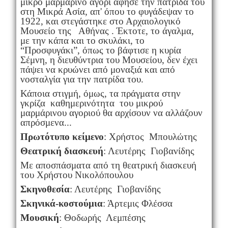
μικρό μαρμάρινο αγόρι άφησε την πατρίδα του
στη Μικρά Ασία, απ' όπου το φυγάδεψαν το
1922, και στεγάστηκε στο Αρχαιολογικό
Μουσείο της Αθήνας . Έκτοτε, το άγαλμα,
με την κάπα και το σκυλάκι, το
“Προσφυγάκι”, όπως το βάφτισε η κυρία
Σέμνη, η διευθύντρια του Μουσείου, δεν έχει
πάψει να κρυώνει από μοναξιά και από
νοσταλγία για την πατρίδα του.
Κάποια στιγμή, όμως, τα πράγματα στην
γκρίζα καθημερινότητα του μικρού
μαρμάρινου αγοριού θα αρχίσουν να αλλάζουν
απρόσμενα...
Πρωτότυπο κείμενο
: Χρήστος Μπουλώτης
Θεατρική διασκευή
: Λευτέρης Γιοβανίδης
Με αποσπάσματα από τη θεατρική διασκευή
του Χρήστου Νικολόπουλου
Σκηνοθεσία
: Λευτέρης Γιοβανίδης
Σκηνικά-κοστούμια
: Άρτεμις Φλέσσα
Μουσική
: Θοδωρής Λεμπέσης