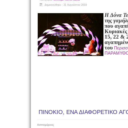
Δημοσιεύθηκε : 31 Αυγούστου 2019
Η Δόνα Τ
της γαμήλ
που αγαπ
Κυριακές
15, 22 & 
αγαπημέν
του
Περισ
ΠΑΡΑΜΥΘ
ΠΙΝΟΚΙΟ, ΕΝΑ ΔΙΑΦΟΡΕΤΙΚΟ ΑΓ
Λεπτομέρειες