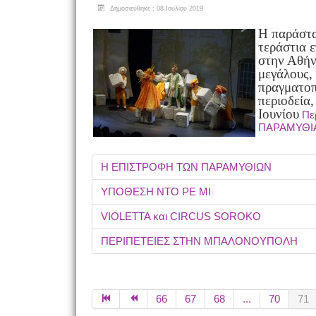
Δημοσιεύθηκε : 08 Ιουλίου 2019
Η παράστα
τεράστια ε
στην Αθήν
μεγάλους, 
πραγματοπ
περιοδεία,
Ιουνίου
Πε
ΠΑΡΑΜΥΘΙΑ 
Η ΕΠΙΣΤΡΟΦΗ ΤΩΝ ΠΑΡΑΜΥΘΙΩΝ
ΥΠΟΘΕΣΗ ΝΤΟ ΡΕ ΜΙ
VIOLETTA και CIRCUS SOROKO
ΠΕΡΙΠΕΤΕΙΕΣ ΣΤΗΝ ΜΠΑΛΟΝΟΥΠΟΛΗ
66
67
68
...
70
71