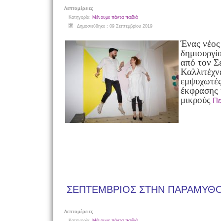
Λεπτομέρειες
Κατηγορία:
Μένουμε πάντα παιδιά
Δημοσιεύθηκε : 09 Σεπτεμβρίου 2019
Ένας νέος
δημιουργία
από τον Σ
Καλλιτέχνε
εμψυχωτές
έκφρασης 
μικρούς
Πε
ΣΕΠΤΕΜΒΡΙΟΣ ΣΤΗΝ ΠΑΡΑΜΥΘ
Λεπτομέρειες
Κατηγορία:
Μένουμε πάντα παιδιά