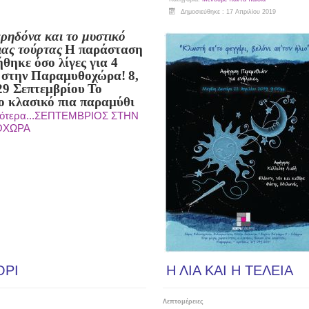
Δημοσιεύθηκε : 17 Απριλίου 2019
ερηδόνα
και το μυστικό
ιας τούρτας
Η παράσταση
ήθηκε
όσο λίγες για 4
 στην Παραμυθοχώρα!
8,
29 Σεπτεμβρίου
Το
ο κλασικό πια παραμύθι
σότερα...ΣΕΠΤΕΜΒΡΙΟΣ ΣΤΗΝ
ΟΧΩΡΑ
ΟΡΙ
Η ΛΙΑ ΚΑΙ Η ΤΕΛΕΙΑ
Λεπτομέρειες