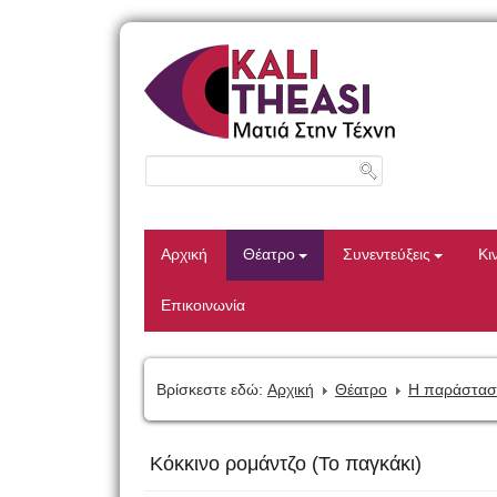
Αρχική
Θέατρο
Συνεντεύξεις
Κι
Επικοινωνία
Βρίσκεστε εδώ:
Αρχική
Θέατρο
Η παράστασ
Κόκκινο ρομάντζο (To παγκάκι)