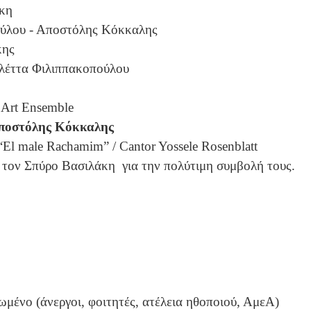
άκη
ούλου - Αποστόλης Κόκκαλης
κης
ολέττα Φιλιππακοπούλου
 Art Ensemble
Αποστόλης Κόκκαλης
Εl male Rachamim” / Cantor Yossele Rosenblatt
 τον Σπύρο Βασιλάκη για την πολύτιμη συμβολή τους.
ιωμένο (άνεργοι, φοιτητές, ατέλεια ηθοποιού, ΑμεΑ)