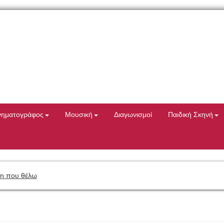
νηματογράφος
Μουσική
Διαγωνισμοί
Παιδική Σκηνή
η που θέλω