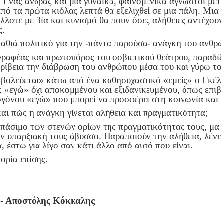
νας άνδρας και μια γυναίκα, φαινομενικά άγνωστοι μετα
πό τα πρώτα κιόλας λεπτά θα εξελιχθεί σε μια πάλη. Μι
λλοτε με βία και κυνισμό θα πουν όσες αλήθειες αντέχουν
ς.
αθιά πολιτικό για την -πάντα παρούσα- ανάγκη του ανθρώ
ραφέας και πρωτοπόρος του σοβιετικού θεάτρου, παραδίδε
ακρίβεια την διάβρωση του ανθρώπου μέσα του και γύρω το
βολεύεται» κάτω από ένα καθησυχαστικό «εμείς» ο Γκέλ
ς «εγώ» όχι αποκομμένου και εξιδανικευμένου, όπως επιβ
ωογόνου «εγώ» που μπορεί να προσφέρει στη κοινωνία και
αι πώς η ανάγκη γίνεται αλήθεια και πραγματικότητα;
σπάσιμο των στενών ορίων της πραγματικότητας τους, μα
ν υπαρξιακή τους άβυσσο. Παραποιούν την αλήθεια, λένε
, έστω για λίγο σαν κάτι άλλο από αυτό που είναι.
τορία επίσης.
 - Αποστόλης Κόκκαλης