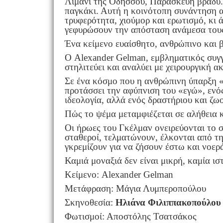
Λιμάνι της Οδησσού, Παρασκευή βράδυ. Έ
παγκάκι. Αυτή η κοινότοπη συνάντηση α
τρυφερότητα, χιούμορ και ερωτισμό, κι ά
γεφυρώσουν την απόσταση ανάμεσα του
Ένα κείμενο ευαίσθητο, ανθρώπινο και β
Ο Alexander Gelman, εμβληματικός συγγ
στηλιτεύει και αναλύει με χειρουργική 
Σε ένα κόσμο που η ανθρώπινη ύπαρξη «
προτάσσει την αφύπνιση του «εγώ», ενό
ιδεολογία, αλλά ενός δραστήριου και ζ
Πώς το ψέμα μεταμφιέζεται σε αλήθεια κ
Οι ήρωες του Γκέλμαν ονειρεύονται το 
σταθεροί, τελματώνουν, έλκονται από τη
γκρεμίζουν για να ζήσουν έστω και νοερά
Καμιά μοναξιά δεν είναι μικρή, καμία ισ
Κείμενο: Alexander Gelman
Μετάφραση: Μάγια Λυμπεροπούλου
Σκηνοθεσία:
Ηλιάνα Φιλιππακοπούλου
Φωτισμοί: Αποστόλης Τσατσάκος