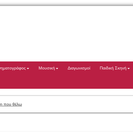
νηματογράφος
Μουσική
Διαγωνισμοί
Παιδική Σκηνή
η που θέλω