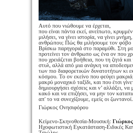
Αυτό που νιώθουμε να έρχεται,
που είναι πάντα εκεί, ανείπωτο, κρυμμέ
μιλήσει, να γίνει ιστορία, να γίνει μνή
ανθρώπου; Πώς θα μιλήσουμε τον φόβο μ
Βρίσκω παρηγοριά στο παραμύθι. Στη μο
προτείνει τον άνθρωπο ως ένα ον που χρ
που χρειάζεται βοήθεια, που τη ζητά και 
στυλ, αλλά από μια ανάγκη να αποδεσμευτ
των πιο διαφορετικών δυνατοτήτων κι ε
κόσμου. Το ον εκείνο που φεύγει μακριά
μακρύ μοναχικό ταξίδι, και που έτσι γίν
δημιουργήσει σχέσεις και ν’ αλλάξει, ν
κακό και να επιζήσει, να μην τον καταπι
απ' το να συνεχίζουμε, εμείς οι ζωντανοί.
Γιώρκος Ονησιφόρου
Κείμενο-Σκηνοθεσία-Μουσική:
Γιώρκος
Ηχοφωτιστική Εγκατάσταση-Ειδικές Κα
Τσιώλης