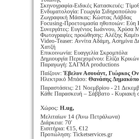
Σκηνογραφία-Ειδικές Κατασκευές: Τίμο
Ενδυματολογία: Γεωργία Σιδηροπούλου
Ζωγραφική Μάσκας: Κώστας Λάβδας
Focusing-Προετοιμασία ηθοποιών: Εύη
Συνεργάτες: Ευγένιος Ιωάννου, Χρύσα 
Φωτογραφίες προώθησης: Αλέξης Καμίτ
Video-Teaser: Αννίτα Αδάμη, Ασημίνα 
Χατζή
Επικοινωνία: Ευαγγελία Σκρομπόλα
Δημιουργία Περιεχομένου: Ελίζα Κρικώ
Παραγωγή: ΣΑΓΜΑ productions
Παίζουν:
Έβελυν Ασουάντ, Γιώρκος Ο
Ηλεκτρικό Μπάσο:
Θανάσης Δημακόπο
Παραστάσεις: 21 Νοεμβρίου - 21 Δεκεμ
Κάθε Παρασκευή – Σάββατο - Κυριακή σ
Χώρος:
H.ug,
Μελιταίων 14 (Άνω Πετράλωνα)
Διάρκεια: 70'
Εισιτήρια: €15, €12
Προπώληση: Ticketservices.gr