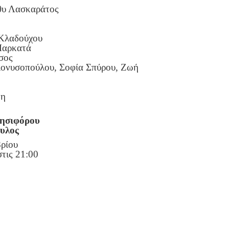
θυ Λασκαράτος
 Κλαδούχου
Μαρκατά
σος
Διονυσοπούλου, Σοφία Σπύρου, Ζωή
νη
νησιφόρου
υλος
βρίου
τις 21:00