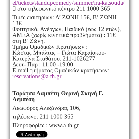
el/tickets/standupcomedy/summer/ira-katsouda/
 στο τηλεφωνικό κέντρο 211 1000 365
Τιμές εισιτηρίων: Α’ ΖΩΝΗ 15€, Β’ ΖΩΝΗ
13€
Φοιτητικό, Ανέργων, Παιδικό (έως 12 ετών),
ΑΜΕΑ (χωρίς κινητικά προβλήματα) : 11€
στη Β’ Ζώνη.
Τμήμα Ομαδικών Κρατήσεων :
Κώστας Μπάλτας – Γιώτα Καραίσκου-
Κατερίνα Σταθάτου: 211-1026277
Δευτ- Παρ : 11:00 -19:00
E-mail τμήματος Ομαδικών κρατήσεων:
reservations@a-th.gr
Ταράτσα Λαμπέτη-Θερινή Σκηνή Γ.
Λεμπέση
Λεωφόρος Αλεξάνδρας 106,
τηλέφωνο: 211 1000 365
Πληροφορίες : www.a-th.gr