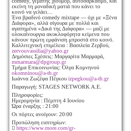
comedy, γεμάτης χιούμορ, αυτοσαρκασμό, και
εκείνη τη μοναδική ματιά που κάνει το
κοινό να γελάει…
Ένα βραδινό comedy mixtape — όχι με «Ξένα
Διάφορα», αλλά σίγουρα με πολλά και
αγαπημένα «Δικά της Διάφορα» — μαζί με
ολοκαίνουργια ακυκλοφόρητα κείμενα που
κάνουν πρώτη εμφάνιση μπροστά στο κοινό.
Καλλιτεχνική επιμέλεια : Βασιλεία Ζερβού,
zervouvassilia@yahoo.gr
Δημόσιες Σχέσεις: Μαργαρίτα Μαρμαρά,
mmarmara@dpgroup.gr
Τμήμα Επικοινωνίας: Όλγα Κομνηνού
okomninou@a-th.gr
Ιωάννα Ζωζέφα Πέγκου
izpegkou@a-th.gr
Παραγωγή: STAGES NETWORK A.E.
Πληροφορίες:
Ημερομηνία : Πέμπτη 4 Ιουνίου
Ώρα έναρξης : 21:00
Οι πόρτες ανοίγουν: 20:00
Προπώληση εισιτηρίων:

https://www.more.com/gr-