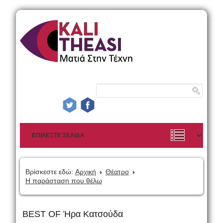
Βρίσκεστε εδώ:
Αρχική
Θέατρο
Η παράσταση που θέλω
BEST OF Ήρα Κατσούδα