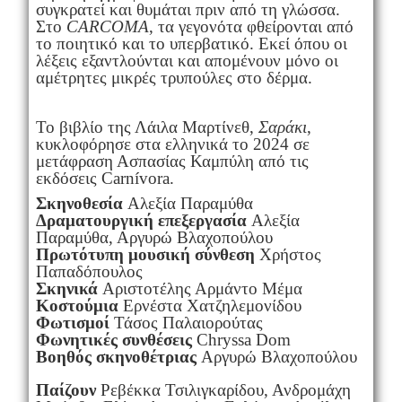
συγκρατεί και θυμάται πριν από τη γλώσσα.
Στο
CARCOMA
, τα γεγονότα φθείρονται από
το ποιητικό και το υπερβατικό. Εκεί όπου οι
λέξεις εξαντλούνται και απομένουν μόνο οι
αμέτρητες μικρές τρυπούλες στο δέρμα.
Το βιβλίο της Λάιλα Μαρτίνεθ,
Σαράκι
,
κυκλοφόρησε στα ελληνικά το 2024 σε
μετάφραση Ασπασίας Καμπύλη από τις
εκδόσεις Carnívora.
Σκηνοθεσία
Αλεξία Παραμύθα
Δραματουργική επεξεργασία
Αλεξία
Παραμύθα, Αργυρώ Βλαχοπούλου
Πρωτότυπη μουσική σύνθεση
Χρήστος
Παπαδόπουλος
Σκηνικά
Αριστοτέλης Αρμάντο Μέμα
Κοστούμια
Ερνέστα Χατζηλεμονίδου
Φωτισμοί
Τάσος Παλαιορούτας
Φωνητικές συνθέσεις
Chryssa Dom
Βοηθός σκηνοθέτριας
Αργυρώ Βλαχοπούλου
Παίζουν
Ρεβέκκα Τσιλιγκαρίδου, Ανδρομάχη