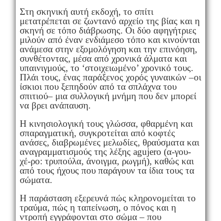
Στη σκηνική αυτή εκδοχή, το σπίτι
μετατρέπεται σε ζωντανό αρχείο της βίας και η
σκηνή σε τόπο διάβρωσης. Οι δύο αφηγήτριες
μιλούν από έναν ενδιάμεσο τόπο και κινούνται
ανάμεσα στην εξομολόγηση και την επινόηση,
συνθέτοντας, μέσα από χρονικά άλματα και
υπαινιγμούς, το ‘στοιχειωμένο’ χρονικό τους.
Πλάι τους, ένας παράξενος χορός γυναικών –οι
ίσκιοι που ξεπηδούν από τα σπλάχνα του
σπιτιού– μια συλλογική μνήμη που δεν μπορεί
να βρει ανάπαυση.
Η κινησιολογική τους γλώσσα, φθαρμένη και
σπαραγματική, συγκροτείται από κοφτές
ανάσες, διαβρωμένες μελωδίες, θραύσματα και
αναγραμματισμούς της λέξης agujero (α-γου-
χέ-ρο: τρυπούλα, άνοιγμα, ρωγμή), καθώς και
από τους ήχους που παράγουν τα ίδια τους τα
σώματα.
Η παράσταση εξερευνά πώς κληρονομείται το
τραύμα, πώς η ταπείνωση, ο πόνος και η
ντροπή εγγράφονται στο σώμα – που