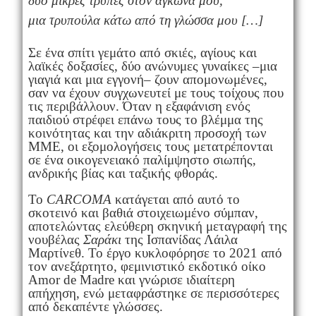
δυο μικρές τρύπες στον αγκώνα μου,
μια τρυπούλα κάτω από τη γλώσσα μου […]
Σε ένα σπίτι γεμάτο από σκιές, αγίους και
λαϊκές δοξασίες, δύο ανώνυμες γυναίκες –μια
γιαγιά και μια εγγονή– ζουν απομονωμένες,
σαν να έχουν συγχωνευτεί με τους τοίχους που
τις περιβάλλουν. Όταν η εξαφάνιση ενός
παιδιού στρέφει επάνω τους το βλέμμα της
κοινότητας και την αδιάκριτη προσοχή των
ΜΜΕ, οι εξομολογήσεις τους μετατρέπονται
σε ένα οικογενειακό παλίμψηστο σιωπής,
ανδρικής βίας και ταξικής φθοράς.
Το
CARCOMA
κατάγεται από αυτό το
σκοτεινό και βαθιά στοιχειωμένο σύμπαν,
αποτελώντας ελεύθερη σκηνική μεταγραφή της
νουβέλας
Σαράκι
της Ισπανίδας Λάιλα
Μαρτίνεθ. Το έργο κυκλοφόρησε το 2021 από
τον ανεξάρτητο, φεμινιστικό εκδοτικό οίκο
Amor de Madre και γνώρισε ιδιαίτερη
απήχηση, ενώ μεταφράστηκε σε περισσότερες
από δεκαπέντε γλώσσες.