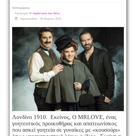
Λεπτομέρειες
Κατηγορία:
Η παράσταση που θέλω
Δημοσιεύθηκε : 09 Μαρτίου 2016
Λονδίνο 1910. Εκείνος, Ο
MR
LOVE
, ένας
γοητευτικός προικοθήρας και απατεωνίσκος
που ασκεί γοητεία σε γυναίκες με «κουσούρι»