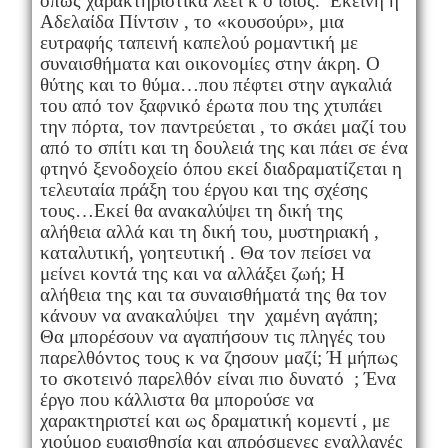
όπως χαρακτηριστικά λέει κ ο ίδιος. Εκείνη η
Αδελαίδα Πίντσιν , το «κουσούρι», μια
ευτραφής ταπεινή καπελού ρομαντική με
συναισθήματα και οικονομίες στην άκρη. Ο
θύτης και το θύμα…που πέφτει στην αγκαλιά
του από τον ξαφνικό έρωτα που της χτυπάει
την πόρτα, τον παντρεύεται , το σκάει μαζί του
από το σπίτι και τη δουλειά της και πάει σε ένα
φτηνό ξενοδοχείο όπου εκεί διαδραματίζεται η
τελευταία πράξη του έργου και της σχέσης
τους…Εκεί θα ανακαλύψει τη δική της
αλήθεια αλλά και τη δική του, μυστηριακή ,
καταλυτική, γοητευτική . Θα τον πείσει να
μείνει κοντά της και να αλλάξει ζωή; Η
αλήθεια της και τα συναισθήματά της θα τον
κάνουν να ανακαλύψει την χαμένη αγάπη;
Θα μπορέσουν
να αγαπήσουν τις πληγές του
παρελθόντος τους κ να ζησουν μαζί; Ή μήπως
το σκοτεινό παρελθόν είναι πιο δυνατό
; Ένα
έργο που κάλλιστα θα μπορούσε να
χαρακτηριστεί και ως δραματική κομεντί , με
χιούμορ ευαισθησία και απρόσμενες εναλλαγές