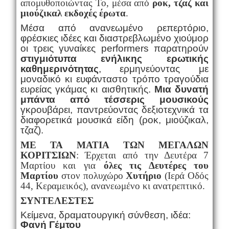
απομυθοποιώντας Το, μέσα από
ροκ, τζαζ και
μιούζικαλ εκδοχές έρωτα
.
Μέσα από ανανεωμένο ρεπερτόριο,
φρέσκιες ιδέες και διαστρεβλωμένο χιούμορ
οι τρεις γυναίκες performers παρατηρούν
στιγμιότυπα ενήλικης ερωτικής
καθημερινότητας
, ερμηνεύοντας με
μοναδικό κι ευφάνταστο τρόπο τραγούδια
ευρείας γκάμας κι αισθητικής.
Μια δυνατή
μπάντα από τέσσερις μουσικούς
γκρουβάρει, παντρεύοντας δεξιοτεχνικά τα
διαφορετικά μουσικά είδη (ροκ, μιούζικαλ,
τζαζ).
ΜΕ ΤΑ ΜΑΤΙΑ ΤΩΝ ΜΕΓΑΛΩΝ
ΚΟΡΙΤΣΙΩΝ
: Έρχεται από την Δευτέρα 7
Μαρτίου και για
όλες τις Δευτέρες του
Μαρτίου
στον πολυχώρο
Χυτήριο
(Ιερά Οδός
44, Κεραμεικός), ανανεωμένο κι ανατρεπτικό.
ΣΥΝΤΕΛΕΣΤΕΣ
Κείμενα, δραματουργική σύνθεση, ιδέα:
Φανή Γέμτου