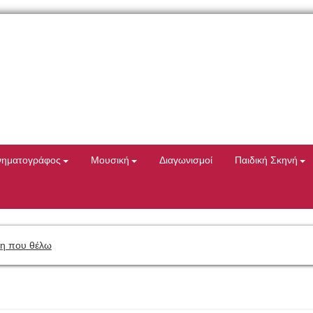
νηματογράφος
Μουσική
Διαγωνισμοί
Παιδική Σκηνή
η που θέλω