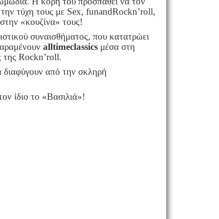
κωμωδία. Η κόρη του προσπαθεί να τον
 την τύχη τους με
Sex
,
fun
and
Rock
n
’
roll
,
ι στην «κουζίνα» τους!
λιστικού συναισθήματος, που κατατρώει
 παραμένουν
all
time
classics
μέσα στη
ς της
Rock
n
’
roll
.
α διαφύγουν από την σκληρή
.
ον ίδιο το «Βασιλιά»!