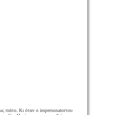
ως πιάτο. Κι όταν ο
impersonator
του