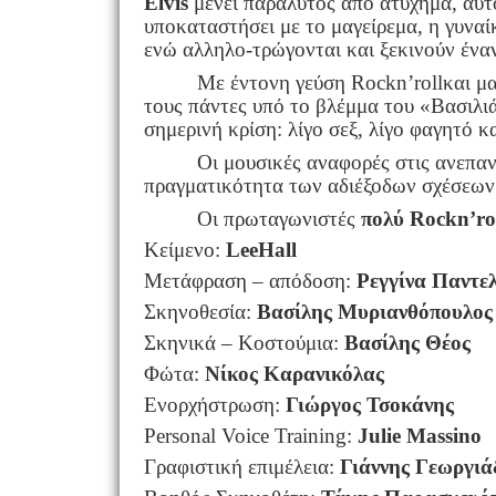
Elvis
μένει παράλυτος από ατύχημα, αυτ
υποκαταστήσει με το μαγείρεμα, η γυναί
ενώ αλληλο-τρώγονται και ξεκινούν ένα
Με έντονη γεύση
Rock
n
’
roll
και μ
τους πάντες υπό το βλέμμα του «Βασιλι
σημερινή κρίση: λίγο σεξ, λίγο φαγητό κα
Οι μουσικές αναφορές στις ανεπα
πραγματικότητα των αδιέξοδων σχέσεων 
Οι πρωταγωνιστές
πολύ
Rock
n
’
ro
Κείμενο:
Lee
Hall
Μετάφραση – απόδοση:
Ρεγγίνα Παντε
Σκηνοθεσία:
Βασίλης Μυριανθόπουλος
Σκηνικά – Κοστούμια:
Βασίλης Θέος
Φώτα:
Νίκος Καρανικόλας
Ενορχήστρωση:
Γιώργος Τσοκάνης
Personal Voice Training:
Julie Massino
Γραφιστική επιμέλεια:
Γιάννης Γεωργιά