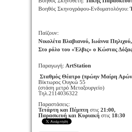
Βοηθός Σκηνοθέτη:
Τάκης Παρασκευό
Βοηθός Σκηνογράφου-Ενδυματολόγου:
Παίζουν:
Νικολέτα Βλαβιανού, Ιωάννα Πηλιχού
Στο ρόλο του «Έλβις» ο Κώστας Δόξας
Παραγωγή:
Art
Station
Σταθμός Θέατρο (πρώην Μαίρη Αρών
Βίκτωρος Ουγκώ 55
(στάση μετρό Μεταξουργείο)
Τηλ.2114036322
Παραστάσεις:
Τετάρτη και Πέμπτη
στις
21:00,
Παρασκευή και Κυριακή
στις
18:30