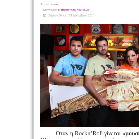
Λεπτομέρειες
Κατηγορία:
Η παράσταση που θέλω
Δημοσιεύθηκε : 03 Δεκεμβρίου 2014
Όταν η
Rock
n
’
Roll
γίνεται
«μουσ