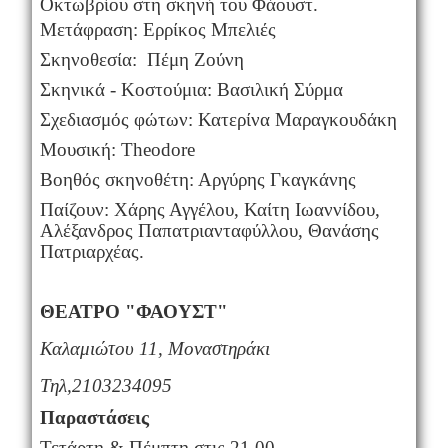
Οκτωβρίου στη σκηνή του Φάουστ.
Μετάφραση: Ερρίκος Μπελιές
Σκηνοθεσία: Πέμη Ζούνη
Σκηνικά - Κοστούμια: Βασιλική Σύρμα
Σχεδιασμός φώτων: Κατερίνα Μαραγκουδάκη
Μουσική:
Theodore
Βοηθός σκηνοθέτη: Αργύρης Γκαγκάνης
Παίζουν: Χάρης Αγγέλου, Καίτη Ιωαννίδου,
Αλέξανδρος Παπατριανταφύλλου, Θανάσης
Πατριαρχέας.
ΘΕΑΤΡΟ "ΦΑΟΥΣΤ"
Καλαμιώτου 11, Μοναστηράκι
Τηλ,2103234095
Παραστάσεις
Τετάρτη & Πέμπτη στις 21.00