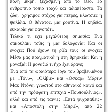
πόλη μικρή, ξεχασμένη από το Θεό. Το
ανθρώπινο τοπίο τραχύ και αδιαπέραστο. Τα
ζώα, χρήσιμος στόχος για πέτρες, κλωτσιές ή
ψαλίδια. Ο θάνατος, μια ρουτίνα. Η κηδεία,
ευκαιρία για φαγοπότι.
Τελικά τι έχει μεγαλύτερη σημασία; Ένα
σακουλάκι τσίπς ή μια δολοφονία; Και οι
ενοχές; Πού έχουν τη ρίζα τους οι ενοχές;
Μέσα μας πραγματικά ή στη θρησκεία; Και η
μοναξιά; Η μοναξιά τι ήχο έχει άραγε;
Ένα από τα ωραιότερα έργα του βραβευμένου
με «Τόνυ», «Ολίβιε» και «Όσκαρ» Μάρτιν
Μακ Ντόνα, γνωστού στο αθηναϊκό κοινό και
από την πρόσφατη επιτυχία «Πουπουλένιος»,
αλλά και από τις ταινίες «Επτά ψυχοπαθείς»
και «Αποστολή στην Μπριζ», από 22