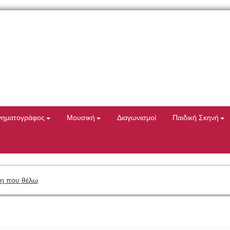
νηματογράφος
Μουσική
Διαγωνισμοί
Παιδική Σκηνή
η που θέλω