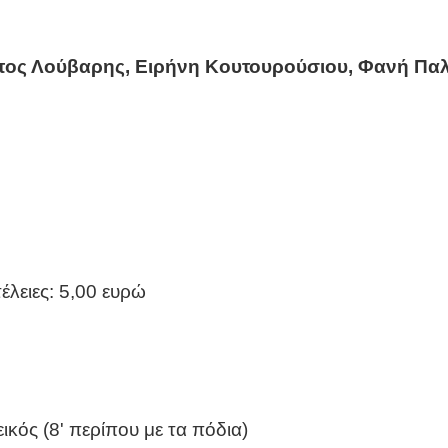
πος Λούβαρης, Ειρήνη Κουτουρούσιου, Φανή Πα
έλειες: 5,00 ευρώ
κός (8' περίπου με τα πόδια)