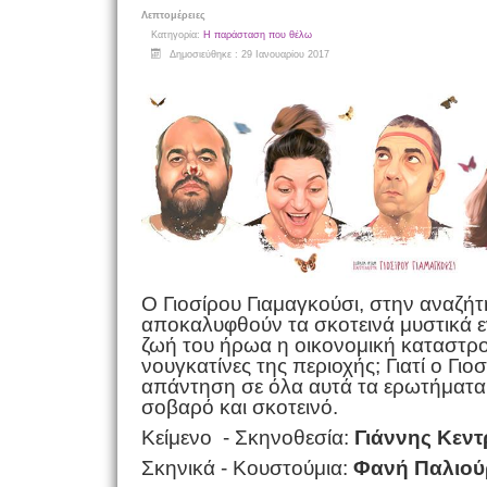
Λεπτομέρειες
Κατηγορία:
Η παράσταση που θέλω
Δημοσιεύθηκε : 29 Ιανουαρίου 2017
Ο Γιοσίρου Γιαμαγκούσι, στην αναζήτ
αποκαλυφθούν τα σκοτεινά μυστικά εν
ζωή του ήρωα η οικονομική καταστρο
νουγκατίνες της περιοχής; Γιατί ο Γι
απάντηση σε όλα αυτά τα ερωτήματα μ
σοβαρό και σκοτεινό.
Κείμενο - Σκηνοθεσία:
Γιάννης Κεν
Σκηνικά - Κουστούμια:
Φανή Παλιού