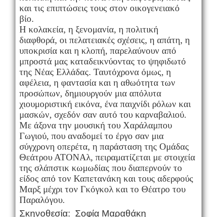
και τις επιπτώσεις τους στον οικογενειακό
βίο.
Η κολακεία, η ξενομανία, η πολιτική
διαφθορά, οι πελατειακές σχέσεις, η απάτη, η
υποκρισία και η κλοπή, παρελαύνουν από
μπροστά μας καταδεικνύοντας το ψηφιδωτό
της Νέας Ελλάδας. Ταυτόχρονα όμως, η
αφέλεια, η φαντασία και η αθωότητα των
προσώπων, δημιουργούν μια απόλυτα
χιουμοριστική εικόνα, ένα παιχνίδι ρόλων και
μασκών, σχεδόν σαν αυτό του καρναβαλιού.
Με άξονα την μουσική του Χαράλαμπου
Γωγιού, που αναδομεί το έργο σαν μια
σύγχρονη οπερέτα, η παράσταση της Ομάδας
Θεάτρου ΑΤΟΝΑλ, πειραματίζεται με στοιχεία
της σλάπστικ κωμωδίας που διαπερνούν το
είδος από τον Καπετανάκη και τους αδερφούς
Μαρξ μέχρι τον Γκόγκολ και το Θέατρο του
Παραλόγου.
Σκηνοθεσία:
Σοφία
Μαραθάκη