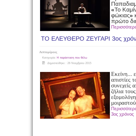
Παπαδια
«
Το Καμί
φώκιας
»
πρώτο δι
Περισσότε
ΤΟ ΕΛΕΥΘΕΡΟ ΖΕΥΓΑΡΙ 3ος χρό
Λεπτομέρειες
Κατηγορία:
Η παράσταση που θέλω
Δημοσιεύθηκε : 26 Νοεμβρίου 2015
Εκείνη... ε
απιστίες το
συνεχείς α
ζήλια τους
εξομολόγη
μοιραστού
Περισσότερ
3ος χρόνος