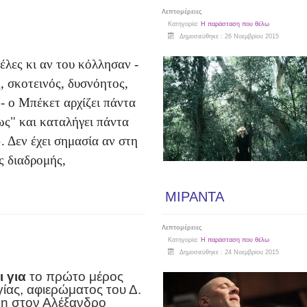
Λεπτομέρειες
Κατηγορία:
Η παράσταση που θέλω
Δημοσιεύθηκε : 26 Νοεμβρίου 2015
έλες κι αν του κόλλησαν -
, σκοτεινός, δυσνόητος,
- ο Μπέκετ αρχίζει πάντα
ως" και καταλήγει πάντα
. Δεν έχει σημασία αν στη
ς διαδρομής,
ΜΙΡΑΝΤΑ
Λεπτομέρειες
Κατηγορία:
Η παράσταση που θέλω
Δημοσιεύθηκε : 24 Νοεμβρίου 2015
ι για
το πρώτο μέρος
γίας, αφιερώματος του Δ.
η στον Αλέξανδρο