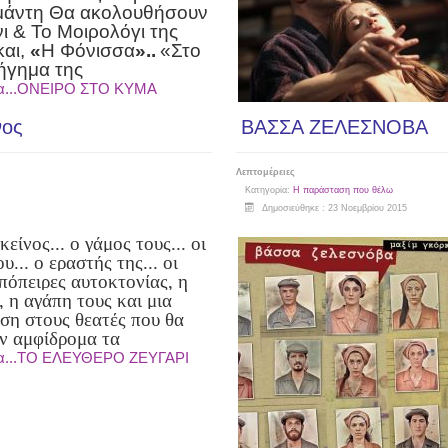
μάντη Θα ακολουθήσ
o
υν
νι & Το Μοιρολόγι της
και,
«
Η Φόνισσα
»..
«Στο
ήγημα της
ρα...ΟΝΕΙΡΟ ΣΤΟ ΚΥΜΑ
νος
ΒΑΣΣΑ ΖΕΛΕΣΝΟΒΑ
Λεπτομέρειες
Κατηγορία:
Η παράσταση που θέλω
Δημοσιεύθηκε : 23 Νοεμβρίου 2015
κείνος... ο γάμος τους... οι
υ... ο εραστής της... οι
πόπειρες αυτοκτονίας, η
, η αγάπη τους και μια
ση στους θεατές που θα
ν αμφίδρομα τα
α...ΤΟ ΕΛΕΥΘΕΡΟ ΖΕΥΓΑΡΙ