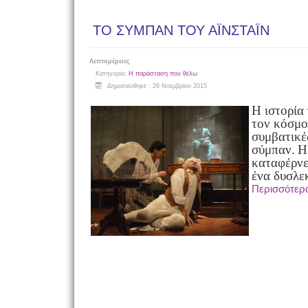
ΤΟ ΣΥΜΠΑΝ ΤΟΥ ΑΪΝΣΤΑΪΝ
Λεπτομέρειες
Κατηγορία:
Η παράσταση που θέλω
Δημοσιεύθηκε : 26 Νοεμβρίου 2015
Η ιστορία
τον κόσμο
συμβατικέ
σύμπαν.
Η
καταφέρνε
ένα δυσλεκ
Περισσότερ