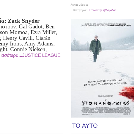
Λεπτομέρειες
Κατηγορία:
Η ταινία της εβδομάδας
ία: Zack Snyder
στούν: Gal Gadot, Ben
ason Momoa, Ezra Miller,
, Henry Cavill, Ciarán
remy Irons, Amy Adams,
ght, Connie Nielsen,
ισσότερα...JUSTICE LEAGUE
TO AYTO