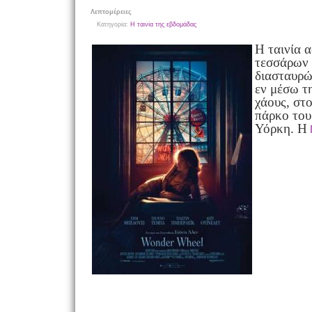
Λεπτομέρειες
Κατηγορία:
Η ταινία της εβδομάδας
H ταινία α
τεσσάρων
διασταυρώ
εν μέσω τη
χάους, στ
πάρκο του
Υόρκη. Η