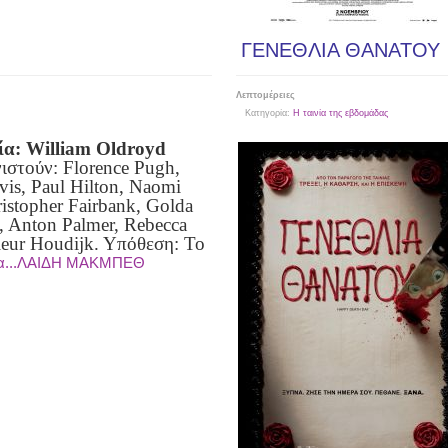
ΓΕΝΕΘΛΙΑ ΘΑΝΑΤΟΥ
Λεπτομέρειες
Κατηγορία:
Η ταινία της εβδομάδας
ία: William Oldroyd
στούν: Florence Pugh,
vis, Paul Hilton, Naomi
istopher Fairbank, Golda
, Anton Palmer, Rebecca
leur Houdijk.
Υπόθεση: Το
ρα...ΛΑΙΔΗ ΜΑΚΜΠΕΘ