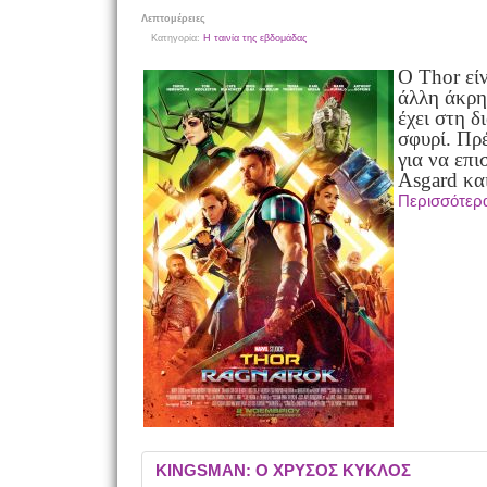
Λεπτομέρειες
Κατηγορία:
Η ταινία της εβδομάδας
Ο Thor εί
άλλη άκρη
έχει στη δ
σφυρί. Πρέ
για να επ
Asgard κα
Περισσότε
KINGSMAN: Ο ΧΡΥΣΟΣ ΚΥΚΛΟΣ