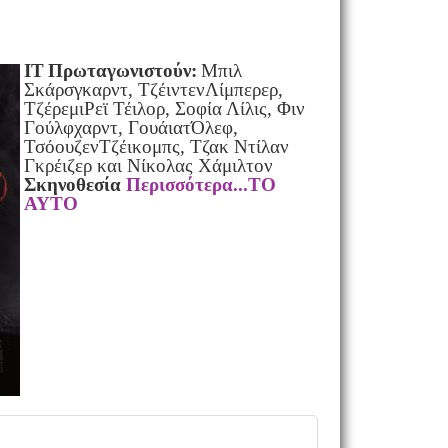
IT
Πρωταγωνιστούν
:
Μπιλ
Σκάρσγκαρντ, ΤζέιντενΛίμπερερ,
ΤζέρεμιΡεϊ Τέιλορ, Σοφία Λίλις, Φιν
Γούλφχαρντ, ΓουάιατΌλεφ,
ΤσόουζενΤζέικομπς, Τζακ Ντίλαν
Γκρέιζερ και Νίκολας Χάμιλτον
Σκηνοθεσία
Περισσότερα...TO
AYTO