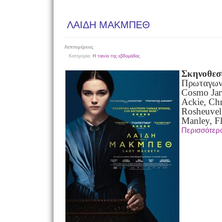
ΛΑΙΔΗ ΜΑΚΜΠΕΘ
Λεπτομέρειες
Κατηγορία:
Η ταινία της εβδομάδας
Σκηνοθεσ
Πρωταγωνι
Cosmo Jar
Ackie, Chr
Rosheuvel
Manley, F
Περισσότε