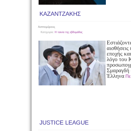
ΚΑΖΑΝΤΖΑΚΗΣ
Λεπτομέρειες
Κατηγορία:
Η ταινία της εβδομάδας
Εστιάζοντ
αισθήσεις
εποχής κα
λόγο του 
προσωπογρ
Σμαραγδή 
Έλληνα
Πε
JUSTICE LEAGUE