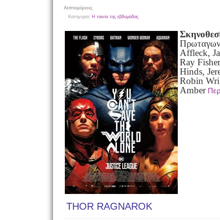
Λεπτομέρειες
Κατηγορία:
Η ταινία της εβδομάδας
Σκηνοθεσ
Πρωταγωνι
Affleck, J
Ray Fisher
Hinds, Je
Robin Wri
Amber
Περ
THOR RAGNAROK