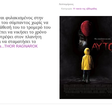
Λεπτομέρειες
Κατηγορία:
Η ταινία της εβδομάδας
ναι φυλακισμένος στην
 του σύμπαντος χωρίς να
ιάθεσή του το τρομερό του
πει να νικήσει το χρόνο
ιστρέψει στον πλανήτη
ι να σταματήσει το
ρα...THOR RAGNAROK