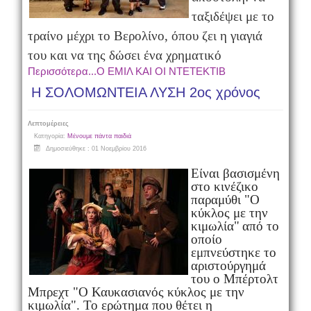
ταξιδέψει με το
τραίνο μέχρι το Βερολίνο, όπου ζει η γιαγιά
του και να της δώσει ένα χρηματικό
Περισσότερα...Ο ΕΜΙΛ ΚΑΙ ΟΙ ΝΤΕΤΕΚΤΙΒ
Η ΣΟΛΟΜΩΝΤΕΙΑ ΛΥΣΗ 2ος χρόνος
Λεπτομέρειες
Κατηγορία:
Μένουμε πάντα παιδιά
Δημοσιεύθηκε : 01 Νοεμβρίου 2016
Είναι βασισμένη
στο κινέζικο
παραμύθι "Ο
κύκλος με την
κιμωλία"
από το
οποίο
εμπνεύστηκε το
αριστούργημά
του ο Μπέρτολτ
Μπρεχτ
"Ο
Καυκασιανός κύκλος με την
κιμωλία". Το ερώτημα που θέτει η