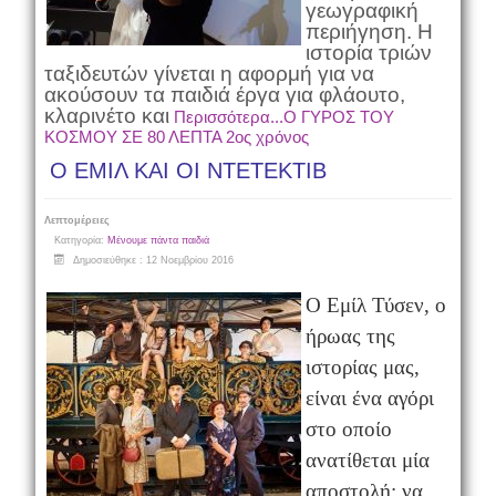
γεωγραφική
περιήγηση. Η
ιστορία τριών
ταξιδευτών γίνεται η αφορμή για να
ακούσουν τα παιδιά έργα για φλάουτο,
κλαρινέτο και
Περισσότερα...Ο ΓΥΡΟΣ ΤΟΥ
ΚΟΣΜΟΥ ΣΕ 80 ΛΕΠΤΑ 2ος χρόνος
Ο ΕΜΙΛ ΚΑΙ ΟΙ ΝΤΕΤΕΚΤΙΒ
Λεπτομέρειες
Κατηγορία:
Μένουμε πάντα παιδιά
Δημοσιεύθηκε : 12 Νοεμβρίου 2016
Ο Εμίλ Τύσεν, ο
ήρωας της
ιστορίας μας,
είναι ένα αγόρι
στο οποίο
ανατίθεται μία
αποστολή: να