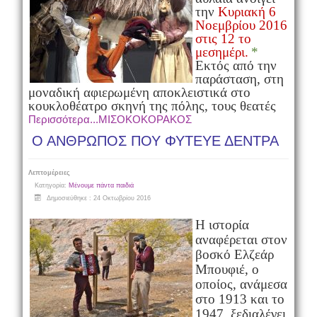
την
Κυριακή 6
Νοεμβρίου 2016
στις 12 το
μεσημέρι.
*
Εκτός από την
παράσταση, στη
μοναδική αφιερωμένη αποκλειστικά στο
κουκλοθέατρο σκηνή της πόλης, τους θεατές
Περισσότερα...ΜΙΣΟΚΟΚΟΡΑΚΟΣ
Ο ΑΝΘΡΩΠΟΣ ΠΟΥ ΦΥΤΕΥΕ ΔΕΝΤΡΑ
Λεπτομέρειες
Κατηγορία:
Μένουμε πάντα παιδιά
Δημοσιεύθηκε : 24 Οκτωβρίου 2016
Η ιστορία
αναφέρεται στον
βοσκό Ελζεάρ
Μπουφιέ, ο
οποίος, ανάμεσα
στο 1913 και το
1947, ξεδιαλέγει