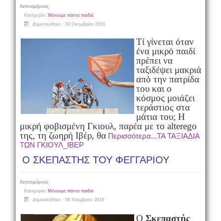
Λεπτομέρειες
Κατηγορία:
Μένουμε πάντα παιδιά
Δημοσιεύθηκε : 30 Οκτωβρίου 2016
Τί γίνεται όταν
ένα μικρό παιδί
πρέπει να
ταξιδέψει μακριά
από την πατρίδα
του και ο
κόσμος μοιάζει
τεράστιος στα
μάτια του; Η
μικρή φοβισμένη Γκιουλ, παρέα με το
alter
ego
της, τη ζωηρή Ιβέρ, θα
Περισσότερα...ΤΑ ΤΑΞΙΑΔΙΑ
ΤΩΝ ΓΚΙΟΥΛ_ΙΒΕΡ
Ο ΣΚΕΠΑΣΤΗΣ ΤΟΥ ΦΕΓΓΑΡΙΟΥ
Λεπτομέρειες
Κατηγορία:
Μένουμε πάντα παιδιά
Δημοσιεύθηκε : 06 Νοεμβρίου 2016
Ο
Σκεπαστής