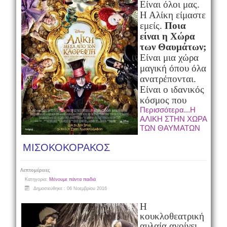
Είναι όλοι μας.
Η Αλίκη είμαστε
εμείς.
Ποια
είναι η Χώρα
των Θαυμάτων;
Είναι μια χώρα
μαγική όπου όλα
ανατρέπονται.
Είναι ο ιδανικός
κόσμος που
Περισσότερα...Η
ΑΛΙΚΗ ΣΤΗΝ ΧΩΡΑ
ΤΩΝ ΘΑΥΜΑΤΩΝ
ΜΙΣΟΚΟΚΟΡΑΚΟΣ
Λεπτομέρειες
Κατηγορία:
Μένουμε πάντα παιδιά
Δημοσιεύθηκε : 06 Νοεμβρίου 2016
Η
κουκλοθεατρική
αυλαία ανοίγει