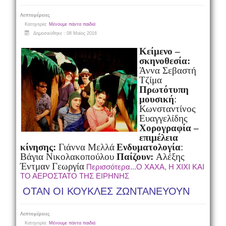
Λεπτομέρειες
Κατηγορία:
Μένουμε πάντα παιδιά
Δημοσιεύθηκε : 08 Μαϊος 2016
Κείμενο –
σκηνοθεσία:
Άννα Σεβαστή
Τζίμα
Πρωτότυπη
μουσική
:
Κωνσταντίνος
Ευαγγελίδης
Χορογραφία –
επιμέλεια
κίνησης:
Γιάννα Μελλά
Ενδυματολογία
:
Βάγια Νικολακοπούλου
Παίζουν:
Αλέξης
Έντμαν
Γεωργία
Περισσότερα...Ο ΧΑΧΑ, Η ΧΙΧΙ ΚΑΙ
ΤΟ ΑΕΡΟΣΤΑΤΟ ΤΗΣ ΕΙΡΗΝΗΣ
ΟΤΑΝ ΟΙ ΚΟΥΚΛΕΣ ΖΩΝΤΑΝΕΥΟΥΝ
Λεπτομέρειες
Κατηγορία:
Μένουμε πάντα παιδιά