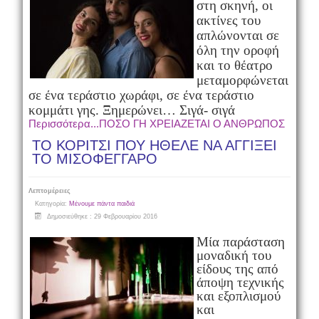
στη σκηνή, οι
ακτίνες του
απλώνονται σε
όλη την οροφή
και το θέατρο
μεταμορφώνεται
σε ένα τεράστιο χωράφι, σε ένα τεράστιο
κομμάτι γης.
Ξημερώνει… Σιγά- σιγά
Περισσότερα...ΠΟΣΟ ΓΗ ΧΡΕΙΑΖΕΤΑΙ Ο ΑΝΘΡΩΠΟΣ
ΤΟ ΚΟΡΙΤΣΙ ΠΟΥ ΗΘΕΛΕ ΝΑ ΑΓΓΙΞΕΙ
ΤΟ ΜΙΣΟΦΕΓΓΑΡΟ
Λεπτομέρειες
Κατηγορία:
Μένουμε πάντα παιδιά
Δημοσιεύθηκε : 29 Φεβρουαρίου 2016
Μία παράσταση
μοναδική του
είδους της από
άποψη τεχνικής
και εξοπλισμού
και