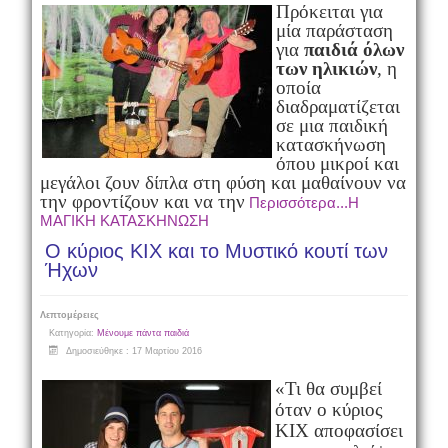
Πρόκειται για
μία παράσταση
για
παιδιά όλων
των ηλικιών
, η
οποία
διαδραματίζεται
σε μια παιδική
κατασκήνωση
όπου μικροί και
μεγάλοι ζουν δίπλα στη φύση και μαθαίνουν να
την φροντίζουν και να την
Περισσότερα...Η
ΜΑΓΙΚΗ ΚΑΤΑΣΚΗΝΩΣΗ
Ο κύριος ΚΙΧ και το Μυστικό κουτί των
Ήχων
Λεπτομέρειες
Κατηγορία:
Μένουμε πάντα παιδιά
Δημοσιεύθηκε : 17 Μαρτίου 2016
«Τι θα συμβεί
όταν ο κύριος
ΚΙΧ αποφασίσει