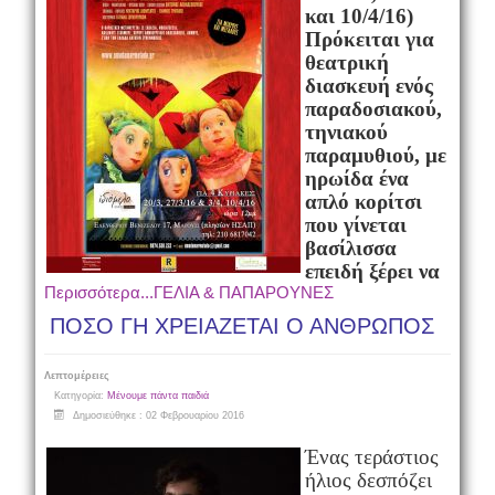
και 10/4/16)
Πρόκειται για
θεατρική
διασκευή ενός
παραδοσιακού,
τηνιακού
παραμυθιού, με
ηρωίδα ένα
απλό κορίτσι
που γίνεται
βασίλισσα
επειδή ξέρει να
Περισσότερα...ΓΕΛΙΑ & ΠΑΠΑΡΟΥΝΕΣ
ΠΟΣΟ ΓΗ ΧΡΕΙΑΖΕΤΑΙ Ο ΑΝΘΡΩΠΟΣ
Λεπτομέρειες
Κατηγορία:
Μένουμε πάντα παιδιά
Δημοσιεύθηκε : 02 Φεβρουαρίου 2016
Ένας τεράστιος
ήλιος δεσπόζει