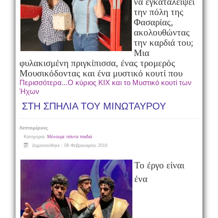
να εγκαταλείψει
την πόλη της
Φασαρίας,
ακολουθώντας
την καρδιά του;
Μια
φυλακισμένη πριγκίπισσα, ένας τρομερός
Μουσικόδοντας και ένα μυστικό κουτί που
Περισσότερα...Ο κύριος ΚΙΧ και το Μυστικό κουτί των
Ήχων
ΣΤΗ ΣΠΗΛΙΑ ΤΟΥ ΜΙΝΩΤΑΥΡΟΥ
Λεπτομέρειες
Κατηγορία:
Μένουμε πάντα παιδιά
Δημοσιεύθηκε : 08 Φεβρουαρίου 2016
Το έργο είναι
ένα