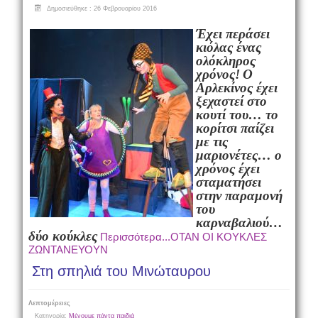
Δημοσιεύθηκε : 26 Φεβρουαρίου 2016
Έχει περάσει
κιόλας ένας
ολόκληρος
χρόνος!
Ο
Αρλεκίνος έχει
ξεχαστεί στο
κουτί του… το
κορίτσι παίζει
με τις
μαριονέτες… ο
χρόνος έχει
σταματήσει
στην παραμονή
του
καρναβαλιού…
δύο κούκλες
Περισσότερα...ΟΤΑΝ ΟΙ ΚΟΥΚΛΕΣ
ΖΩΝΤΑΝΕΥΟΥΝ
Στη σπηλιά του Μινώταυρου
Λεπτομέρειες
Κατηγορία:
Μένουμε πάντα παιδιά